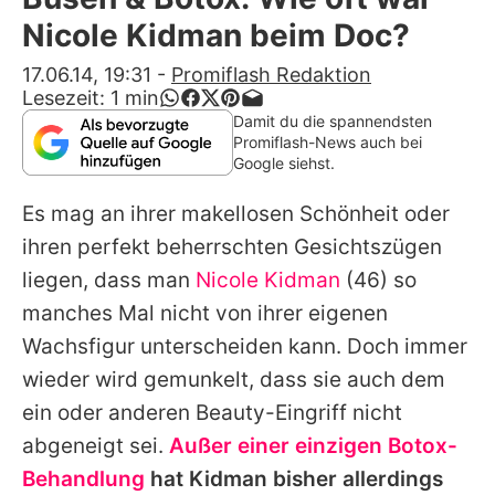
Alle Themen auf Promiflash
Nicole Kidman beim Doc?
Jobs
17.06.14, 19:31
-
Promiflash Redaktion
Lesezeit:
1
min
App runterladen
Damit du die spannendsten
Promiflash-News auch bei
Team
Google siehst.
Redaktionelle Richtlinien
Es mag an ihrer makellosen Schönheit oder
ihren perfekt beherrschten Gesichtszügen
Impressum
liegen, dass man
Nicole Kidman
(46) so
Datenschutzerklärung
manches Mal nicht von ihrer eigenen
Wachsfigur unterscheiden kann. Doch immer
Nutzungsbedingungen
wieder wird gemunkelt, dass sie auch dem
Utiq verwalten
ein oder anderen Beauty-Eingriff nicht
abgeneigt sei.
Außer einer einzigen Botox-
Behandlung
hat
Kidman
bisher allerdings