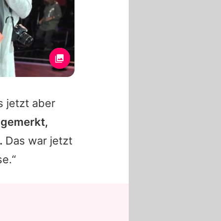
 jetzt aber
l gemerkt,
.
Das war jetzt
se.“