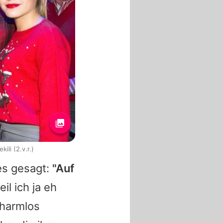
li (2.v.r.)
es gesagt:
"Auf
il ich ja eh
 harmlos