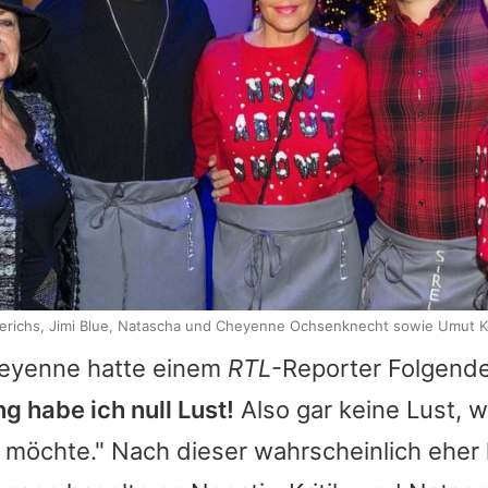
erichs, Jimi Blue, Natascha und Cheyenne Ochsenknecht sowie Umut Keki
eyenne
hatte einem
RTL
-Reporter Folgend
g habe ich null Lust!
Also gar keine Lust, we
möchte." Nach dieser wahrscheinlich eher