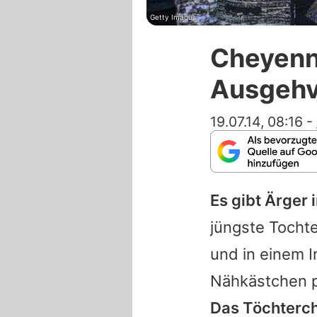
Getty Images
Cheyenn
Ausgehv
19.07.14, 08:16
-
Es gibt Ärger
jüngste Tocht
und in einem I
Nähkästchen p
Das Töchterch