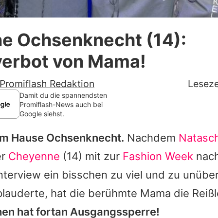
Datenschutzerklärung
e Ochsenknecht (14):
Nutzungsbedingungen
erbot von Mama!
Utiq verwalten
Promiflash Redaktion
Leseze
Damit du die spannendsten
Promiflash-News auch bei
Google siehst.
 im Hause Ochsenknecht.
Nachdem
Natasc
er
Cheyenne
(14) mit zur
Fashion Week
nach
nterview ein bisschen zu viel und zu unübe
lauderte, hat die berühmte Mama die Reißl
en hat fortan Ausgangssperre!