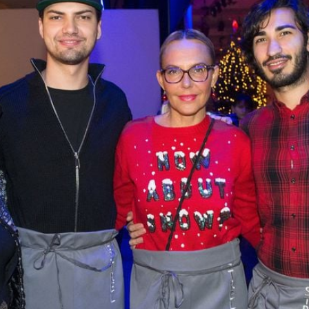
Filme & Serien
Lifestyle
Familie & Liebe
Promiflash Exklusiv
Alle Themen auf Promiflash
Jobs
App runterladen
Team
Redaktionelle Richtlinien
Impressum