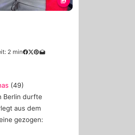
it:
2
min
has
(49)
 Berlin durfte
rlegt aus dem
eine gezogen: