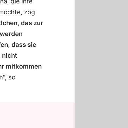
cha
, die ihre
 möchte, zog
dchen, das zur
l werden
en, dass sie
 nicht
mehr mitkommen
m", so