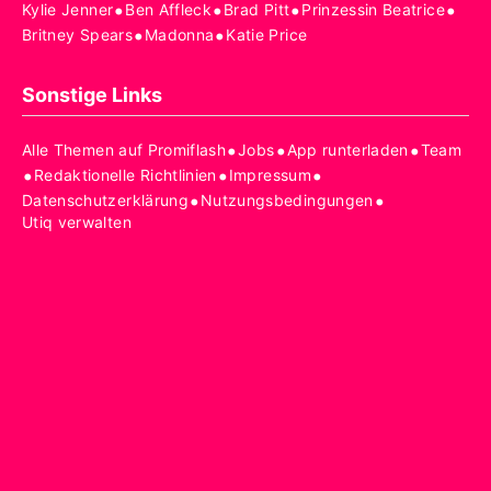
•
•
•
•
Kylie Jenner
Ben Affleck
Brad Pitt
Prinzessin Beatrice
•
•
Britney Spears
Madonna
Katie Price
Sonstige Links
•
•
•
Alle Themen auf Promiflash
Jobs
App runterladen
Team
•
•
•
Redaktionelle Richtlinien
Impressum
•
•
Datenschutzerklärung
Nutzungsbedingungen
Utiq verwalten