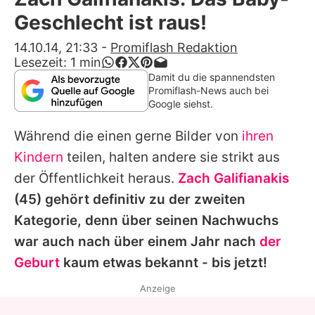
Alle Themen auf Promiflash
Geschlecht ist raus!
Jobs
14.10.14, 21:33
-
Promiflash Redaktion
Lesezeit:
1
min
App runterladen
Damit du die spannendsten
Promiflash-News auch bei
Team
Google siehst.
Redaktionelle Richtlinien
Während die einen gerne Bilder von
ihren
Kindern
teilen, halten andere sie strikt aus
Impressum
der Öffentlichkeit heraus.
Zach Galifianakis
Datenschutzerklärung
(45) gehört definitiv zu der zweiten
Kategorie, denn über seinen Nachwuchs
Nutzungsbedingungen
war auch nach über einem Jahr nach
der
Utiq verwalten
Geburt
kaum etwas bekannt - bis jetzt!
Anzeige