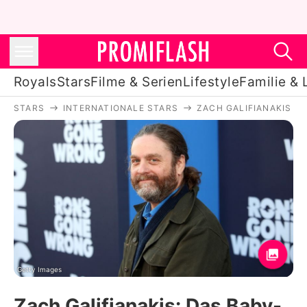
Royals
Stars
Filme & Serien
Lifestyle
Familie & 
STARS
INTERNATIONALE STARS
ZACH GALIFIANAKIS
Royals
Stars
Filme & Serien
Lifestyle
Familie & Liebe
Promiflash Exklusiv
Getty Images
Zach Galifianakis: Das Baby-