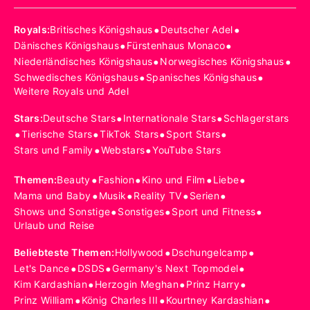
•
•
Royals
:
Britisches Königshaus
Deutscher Adel
•
•
Dänisches Königshaus
Fürstenhaus Monaco
•
•
Niederländisches Königshaus
Norwegisches Königshaus
•
•
Schwedisches Königshaus
Spanisches Königshaus
Weitere Royals und Adel
•
•
Stars
:
Deutsche Stars
Internationale Stars
Schlagerstars
•
•
•
•
Tierische Stars
TikTok Stars
Sport Stars
•
•
Stars und Family
Webstars
YouTube Stars
•
•
•
•
Themen
:
Beauty
Fashion
Kino und Film
Liebe
•
•
•
•
Mama und Baby
Musik
Reality TV
Serien
•
•
•
Shows und Sonstige
Sonstiges
Sport und Fitness
Urlaub und Reise
•
•
Beliebteste Themen
:
Hollywood
Dschungelcamp
•
•
•
Let's Dance
DSDS
Germany's Next Topmodel
•
•
•
Kim Kardashian
Herzogin Meghan
Prinz Harry
•
•
•
Prinz William
König Charles III
Kourtney Kardashian