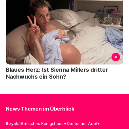
Blaues Herz: Ist Sienna Millers dritter
Nachwuchs ein Sohn?
News Themen im Überblick
•
•
Royals
:
Britisches Königshaus
Deutscher Adel