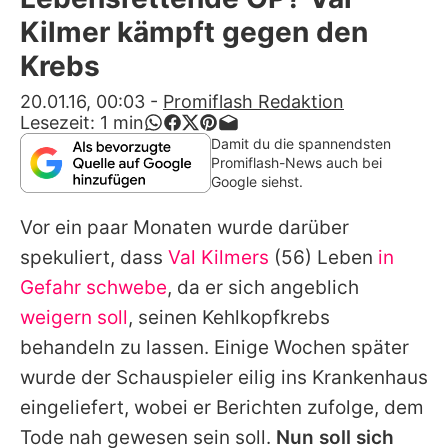
Alle Themen auf Promiflash
Kilmer kämpft gegen den
Jobs
Krebs
App runterladen
20.01.16, 00:03
-
Promiflash Redaktion
Lesezeit:
1
min
Team
Damit du die spannendsten
Promiflash-News auch bei
Redaktionelle Richtlinien
Google siehst.
Vor ein paar Monaten wurde darüber
Impressum
spekuliert, dass
Val Kilmers
(56) Leben
in
Datenschutzerklärung
Gefahr schwebe
, da er sich angeblich
Nutzungsbedingungen
weigern soll
, seinen Kehlkopfkrebs
behandeln zu lassen. Einige Wochen später
Utiq verwalten
wurde der Schauspieler eilig ins Krankenhaus
eingeliefert, wobei er Berichten zufolge, dem
Tode nah gewesen sein soll.
Nun soll sich