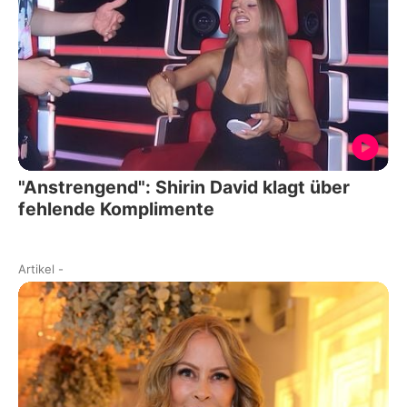
"Anstrengend": Shirin David klagt über
fehlende Komplimente
Artikel
-