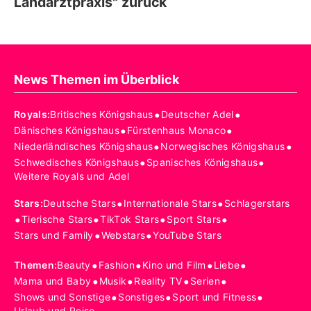
Landarztpraxis" zurück
News Themen im Überblick
•
•
Royals
:
Britisches Königshaus
Deutscher Adel
•
•
Dänisches Königshaus
Fürstenhaus Monaco
•
•
Niederländisches Königshaus
Norwegisches Königshaus
•
•
Schwedisches Königshaus
Spanisches Königshaus
Weitere Royals und Adel
•
•
Stars
:
Deutsche Stars
Internationale Stars
Schlagerstars
•
•
•
•
Tierische Stars
TikTok Stars
Sport Stars
•
•
Stars und Family
Webstars
YouTube Stars
•
•
•
•
Themen
:
Beauty
Fashion
Kino und Film
Liebe
•
•
•
•
Mama und Baby
Musik
Reality TV
Serien
•
•
•
Shows und Sonstige
Sonstiges
Sport und Fitness
Urlaub und Reise