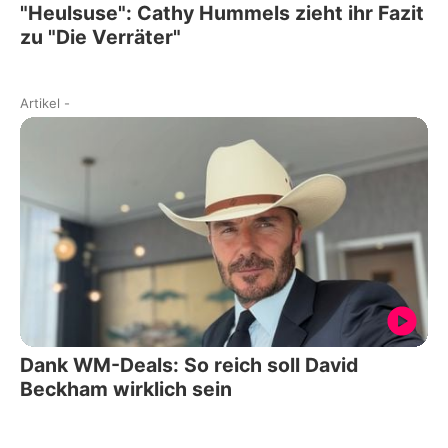
"Heulsuse": Cathy Hummels zieht ihr Fazit
zu "Die Verräter"
Artikel
-
Dank WM-Deals: So reich soll David
Beckham wirklich sein