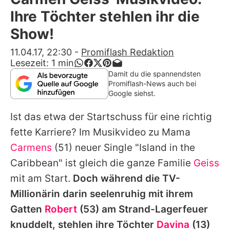
Alle Themen auf Promiflash
Ihre Töchter stehlen ihr die
Jobs
Show!
App runterladen
11.04.17, 22:30
-
Promiflash Redaktion
Lesezeit:
1
min
Team
Damit du die spannendsten
Promiflash-News auch bei
Redaktionelle Richtlinien
Google siehst.
Ist das etwa der Startschuss für eine richtig
Impressum
fette Karriere? Im Musikvideo zu Mama
Datenschutzerklärung
Carmens
(51) neuer Single "Island in the
Nutzungsbedingungen
Caribbean" ist gleich die ganze Familie
Geiss
mit am Start.
Doch während die TV-
Utiq verwalten
Millionärin darin seelenruhig mit ihrem
Gatten
Robert
(53) am
Strand-Lagerfeuer
knuddelt, stehlen ihre Töchter
Davina
(13)