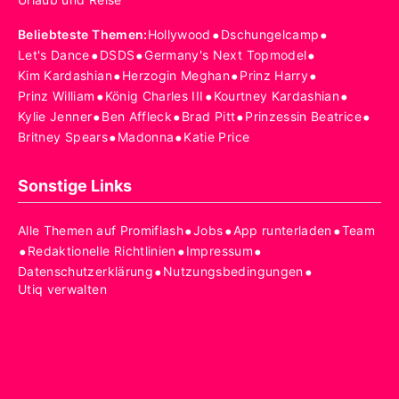
•
•
Beliebteste Themen
:
Hollywood
Dschungelcamp
•
•
•
Let's Dance
DSDS
Germany's Next Topmodel
•
•
•
Kim Kardashian
Herzogin Meghan
Prinz Harry
•
•
•
Prinz William
König Charles III
Kourtney Kardashian
•
•
•
•
Kylie Jenner
Ben Affleck
Brad Pitt
Prinzessin Beatrice
•
•
Britney Spears
Madonna
Katie Price
Sonstige Links
•
•
•
Alle Themen auf Promiflash
Jobs
App runterladen
Team
•
•
•
Redaktionelle Richtlinien
Impressum
•
•
Datenschutzerklärung
Nutzungsbedingungen
Utiq verwalten