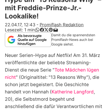
Alle Themen auf Promiflash
mit Freddie-Prinze-Jr.-
Jobs
Lookalike!
App runterladen
22.04.17, 12:43
-
Promiflash Redaktion
Lesezeit:
1
min
Team
Damit du die spannendsten
Promiflash-News auch bei
Redaktionelle Richtlinien
Google siehst.
Neuer Serien-Hype auf
Netflix
! Am 31. März
Impressum
veröffentlichte der beliebte Streaming-
Datenschutzerklärung
Dienst die neue Serie "
Tote Mädchen lügen
Nutzungsbedingungen
nicht
" (Originaltitel: "13 Reasons Why"), die
schon jetzt begeistert. Die Geschichte
Utiq verwalten
handelt von Hannah (
Katherine Langford
,
20), die Selbstmord begeht und
anschließend die dafür Verantwortlichen mit