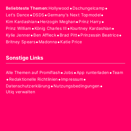
•
•
Beliebteste Themen
:
Hollywood
Dschungelcamp
•
•
•
Let's Dance
DSDS
Germany's Next Topmodel
•
•
•
Kim Kardashian
Herzogin Meghan
Prinz Harry
•
•
•
Prinz William
König Charles III
Kourtney Kardashian
•
•
•
•
Kylie Jenner
Ben Affleck
Brad Pitt
Prinzessin Beatrice
•
•
Britney Spears
Madonna
Katie Price
Sonstige Links
•
•
•
Alle Themen auf Promiflash
Jobs
App runterladen
Team
•
•
•
Redaktionelle Richtlinien
Impressum
•
•
Datenschutzerklärung
Nutzungsbedingungen
Utiq verwalten