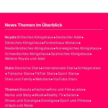
News Themen im Überblick
•
•
Royals
:
Britisches Königshaus
Deutscher Adel
•
•
Dänisches Königshaus
Fürstenhaus Monaco
•
•
Niederländisches Königshaus
Norwegisches Königshaus
•
•
Schwedisches Königshaus
Spanisches Königshaus
Weitere Royals und Adel
•
•
Stars
:
Deutsche Stars
Internationale Stars
Schlagerstars
•
•
•
•
Tierische Stars
TikTok Stars
Sport Stars
•
•
Stars und Family
Webstars
YouTube Stars
•
•
•
•
Themen
:
Beauty
Fashion
Kino und Film
Liebe
•
•
•
•
Mama und Baby
Musik
Reality TV
Serien
•
•
•
Shows und Sonstige
Sonstiges
Sport und Fitness
Urlaub und Reise