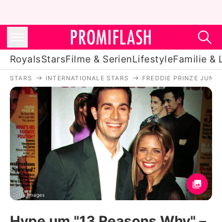
Royals
Stars
Filme & Serien
Lifestyle
Familie & 
STARS
INTERNATIONALE STARS
FREDDIE PRINZE JUNI
Royals
Stars
Filme & Serien
Lifestyle
Familie & Liebe
Promiflash Exklusiv
Getty Images
Hype um "13 Reasons Why" –