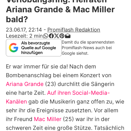
Alle Themen auf Promiflash
Ariana Grande & Mac Miller
Jobs
bald?
App runterladen
23.06.17, 22:14
-
Promiflash Redaktion
Lesezeit:
2
min
Team
Damit du die spannendsten
Promiflash-News auch bei
Redaktionelle Richtlinien
Google siehst.
Er war immer für sie da! Nach dem
Impressum
Bombenanschlag bei einem Konzert von
Datenschutzerklärung
Ariana Grande
(23) durchlitt die Sängerin
Nutzungsbedingungen
eine harte Zeit.
Auf ihren Social-Media-
Kanälen
gab die Musikerin ganz offen zu, wie
Utiq verwalten
sehr ihr die Ereignisse zusetzten. Vor allem
ihr Freund
Mac Miller
(25) war ihr in der
schweren Zeit eine große Stütze. Tatsächlich