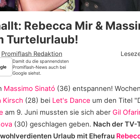
Datenschutzerklärung
allt: Rebecca Mir & Mass
Nutzungsbedingungen
m Turtelurlaub!
Utiq verwalten
-
Promiflash Redaktion
Leseze
Damit du die spannendsten
Promiflash-News auch bei
Google siehst.
ch
Massimo Sinató
(36) entspannen! Wochen
 Kirsch
(28) bei
Let's Dance
um den Titel "
e
am 9. Juni mussten sie sich aber
Gil Ofar
nova
(30) geschlagen geben.
Nach der TV-
n wohlverdienten Urlaub mit Ehefrau
Rebecc