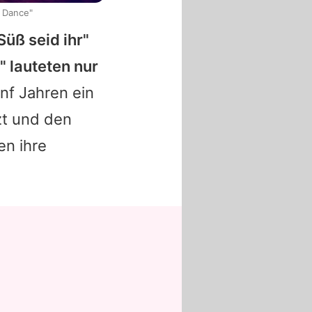
s Dance"
Süß seid ihr"
" lauteten nur
nf Jahren ein
zt und den
en ihre