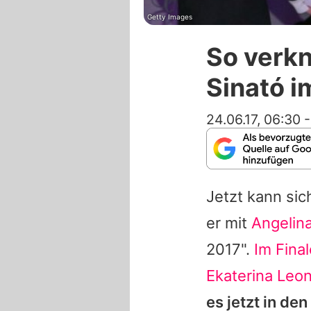
Getty Images
So verkn
Sinató i
24.06.17, 06:30
Jetzt kann si
er mit
Angelina
2017".
Im Final
Ekaterina Leo
es jetzt in de