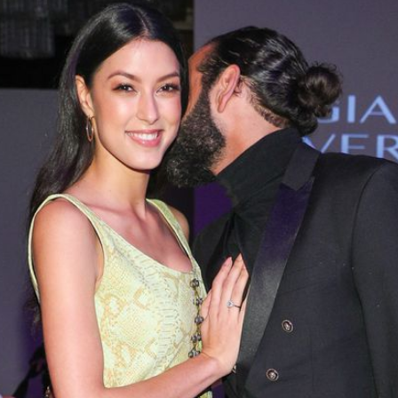
Filme & Serien
Lifestyle
Familie & Liebe
Promiflash Exklusiv
Alle Themen auf Promiflash
Jobs
App runterladen
Team
Redaktionelle Richtlinien
Impressum