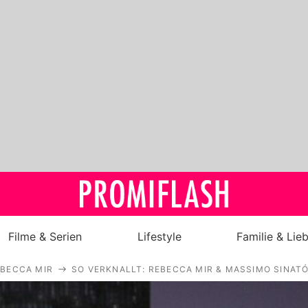
Filme & Serien
Lifestyle
Familie & Lie
BECCA MIR
SO VERKNALLT: REBECCA MIR & MASSIMO SINAT
Royals
Stars