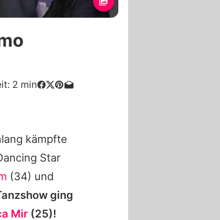
imo
it:
2
min
lang kämpfte
Dancing Star
im
(34) und
Tanzshow ging
a Mir
(25)!