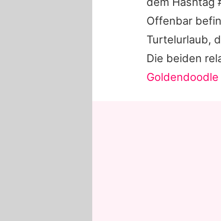
dem Hashtag #
Offenbar befi
Turtelurlaub,
Die beiden rel
Goldendoodle