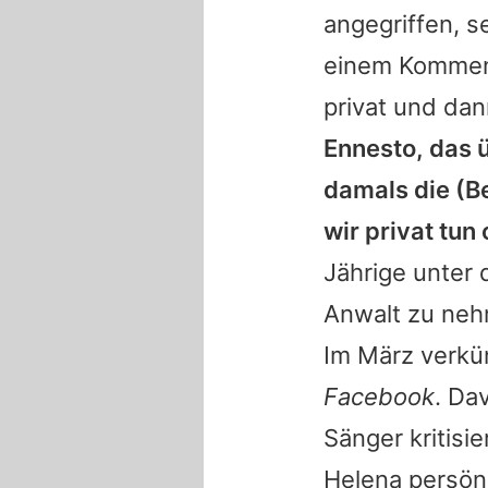
angegriffen, s
einem Kommen
privat und da
Ennesto
, das 
damals die (B
wir privat tun
Jährige unter 
Anwalt zu ne
Im März verk
Facebook
. Da
Sänger kritisi
Helena
persönl