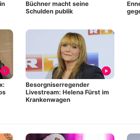
in
Büchner macht seine
Enne
Schulden publik
geg
x:
Besorgniserregender
os
Livestream: Helena Fürst im
Krankenwagen