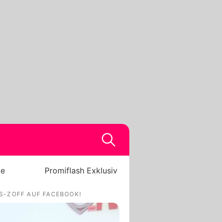
be
Promiflash Exklusiv
S-ZOFF AUF FACEBOOK!