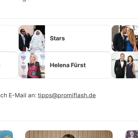
Stars
é
Helena Fürst
ach E-Mail an:
tipps@promiflash.de