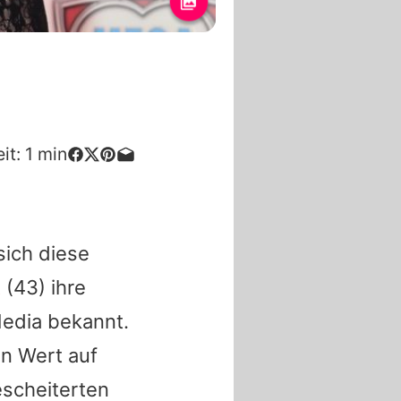
it:
1
min
sich diese
t
(43) ihre
Media bekannt.
in Wert auf
gescheiterten