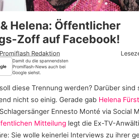
Datenschutzerklärung
& Helena: Öffentlicher
Nutzungsbedingungen
gs-Zoff auf Facebook!
Utiq verwalten
Promiflash Redaktion
Leseze
Damit du die spannendsten
Promiflash-News auch bei
Google siehst.
 soll diese Trennung werden? Darüber sind 
end nicht so einig. Gerade gab
Helena Fürs
 Schlagersänger
Ennesto Monté
via Social 
ffentlichen Mitteilung
legt die Ex-TV-Anwält
re: Sie wolle keinerlei Interviews zu ihrer 