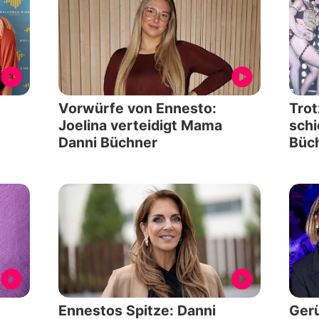
Vorwürfe von Ennesto:
Trot
Joelina verteidigt Mama
schi
Danni Büchner
Büc
Ennestos Spitze: Danni
Gerü