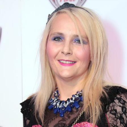
Filme & Serien
Lifestyle
Familie & Liebe
Promiflash Exklusiv
Alle Themen auf Promiflash
Jobs
App runterladen
Team
Redaktionelle Richtlinien
Impressum