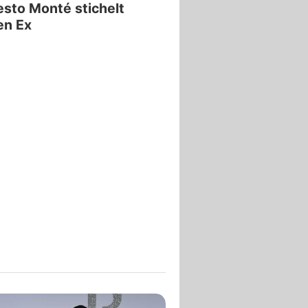
sto Monté stichelt
en Ex