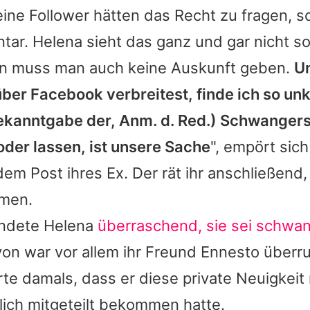
eine Follower hätten das Recht zu fragen, sc
tar.
Helena
sieht das ganz und gar nicht so:
nn muss man auch keine Auskunft geben.
Un
über Facebook verbreitest, finde ich so unk
ekanntgabe der, Anm. d. Red.) Schwanger
 oder lassen, ist unsere Sache
", empört sich
dem Post ihres Ex. Der rät ihr anschließend,
hmen.
ündete
Helena
überraschend, sie sei schwa
von war vor allem ihr Freund
Ennesto
überru
erte damals, dass er diese private Neuigkeit
ich mitgeteilt bekommen hatte.