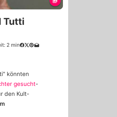
 Tutti
it:
2
min
ti
" könnten
hter gesucht
-
ür den Kult-
um