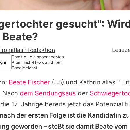
Datenschutzerklärung
ertochter gesucht": Wird
Nutzungsbedingungen
 Beate?
Utiq verwalten
Promiflash Redaktion
Leseze
Damit du die spannendsten
Promiflash-News auch bei
Google siehst.
rn:
Beate Fischer
(35) und Kathrin alias "
Tut
. Nach
dem Sendungsaus
der
Schwiegertoc
die 17-Jährige bereits jetzt das Potenzial f
nach der ersten Folge ist die Kandidatin z
ing geworden – stößt sie damit
Beate
vom