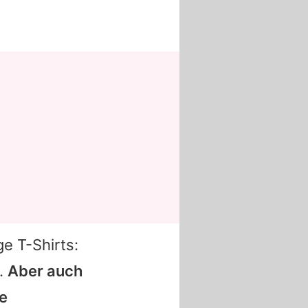
ge T-Shirts:
u.
Aber auch
ge