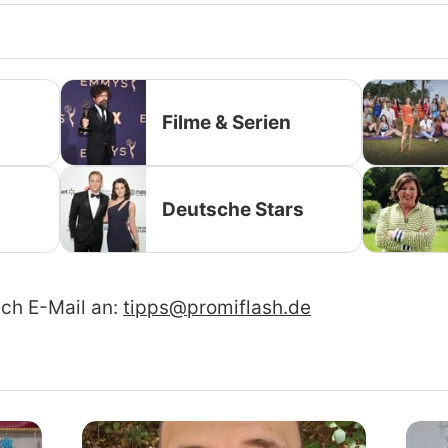
Filme & Serien
Deutsche Stars
ach E-Mail an:
tipps@promiflash.de