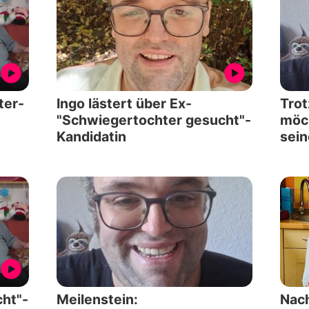
ter-
Ingo lästert über Ex-
Trot
"Schwiegertochter gesucht"-
möc
Kandidatin
sein
ht"-
Meilenstein:
Nac