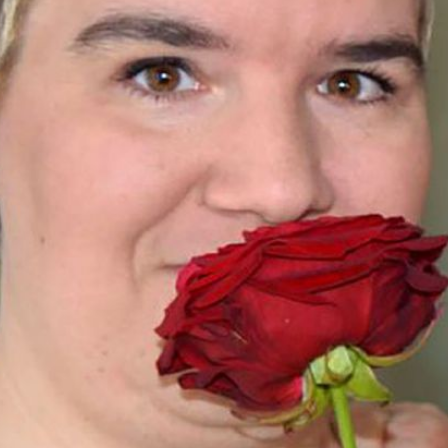
Filme & Serien
Lifestyle
Familie & Liebe
Promiflash Exklusiv
Alle Themen auf Promiflash
Jobs
App runterladen
Team
Redaktionelle Richtlinien
Impressum