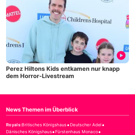
Perez Hiltons Kids entkamen nur knapp
dem Horror-Livestream
News Themen im Überblick
•
•
Royals
:
Britisches Königshaus
Deutscher Adel
•
•
Dänisches Königshaus
Fürstenhaus Monaco