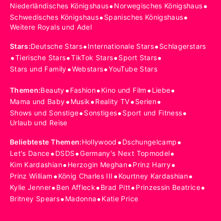
•
•
Niederländisches Königshaus
Norwegisches Königshaus
•
•
Schwedisches Königshaus
Spanisches Königshaus
Weitere Royals und Adel
•
•
Stars
:
Deutsche Stars
Internationale Stars
Schlagerstars
•
•
•
•
Tierische Stars
TikTok Stars
Sport Stars
•
•
Stars und Family
Webstars
YouTube Stars
•
•
•
•
Themen
:
Beauty
Fashion
Kino und Film
Liebe
•
•
•
•
Mama und Baby
Musik
Reality TV
Serien
•
•
•
Shows und Sonstige
Sonstiges
Sport und Fitness
Urlaub und Reise
•
•
Beliebteste Themen
:
Hollywood
Dschungelcamp
•
•
•
Let's Dance
DSDS
Germany's Next Topmodel
•
•
•
Kim Kardashian
Herzogin Meghan
Prinz Harry
•
•
•
Prinz William
König Charles III
Kourtney Kardashian
•
•
•
•
Kylie Jenner
Ben Affleck
Brad Pitt
Prinzessin Beatrice
•
•
Britney Spears
Madonna
Katie Price