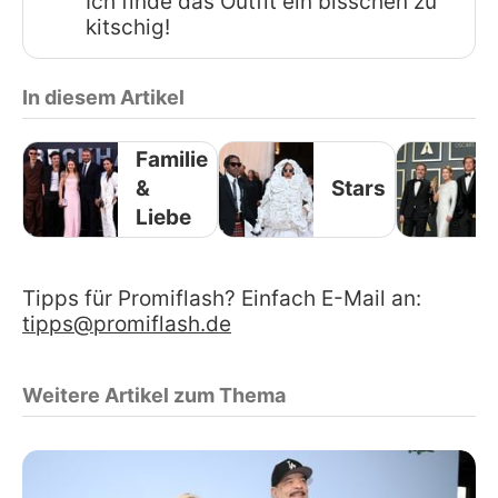
Ich finde das Outfit ein bisschen zu
kitschig!
In diesem Artikel
Familie
&
Stars
Liebe
Tipps für Promiflash? Einfach E-Mail an:
tipps@promiflash.de
Weitere Artikel zum Thema