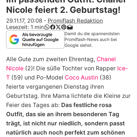
Alle Themen auf Promiflash
Nicole feiert 2. Geburtstag!
Jobs
29.11.17, 20:08
-
Promiflash Redaktion
Lesezeit:
1
min
App runterladen
Damit du die spannendsten
Promiflash-News auch bei
Team
Google siehst.
Redaktionelle Richtlinien
Alle Gute zum zweiten Ehrentag,
Chanel
Nicole
(2)! Die süße Tochter von Rapper
Ice-
Impressum
T
(59) und Po-Model
Coco Austin
(38)
Datenschutzerklärung
feierte vergangenen Dienstag ihren
Geburtstag. Ihre Mama lichtete die Kleine zur
Nutzungsbedingungen
Feier des Tages ab:
Das festliche rosa
Utiq verwalten
Outfit, das sie an ihrem besonderen Tag
trägt, ist nicht nur niedlich, sondern passt
natürlich auch noch perfekt zum schönen