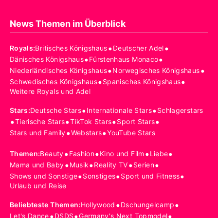
News Themen im Überblick
•
•
Royals
:
Britisches Königshaus
Deutscher Adel
•
•
Dänisches Königshaus
Fürstenhaus Monaco
•
•
Niederländisches Königshaus
Norwegisches Königshaus
•
•
Schwedisches Königshaus
Spanisches Königshaus
Weitere Royals und Adel
•
•
Stars
:
Deutsche Stars
Internationale Stars
Schlagerstars
•
•
•
•
Tierische Stars
TikTok Stars
Sport Stars
•
•
Stars und Family
Webstars
YouTube Stars
•
•
•
•
Themen
:
Beauty
Fashion
Kino und Film
Liebe
•
•
•
•
Mama und Baby
Musik
Reality TV
Serien
•
•
•
Shows und Sonstige
Sonstiges
Sport und Fitness
Urlaub und Reise
•
•
Beliebteste Themen
:
Hollywood
Dschungelcamp
•
•
•
Let's Dance
DSDS
Germany's Next Topmodel