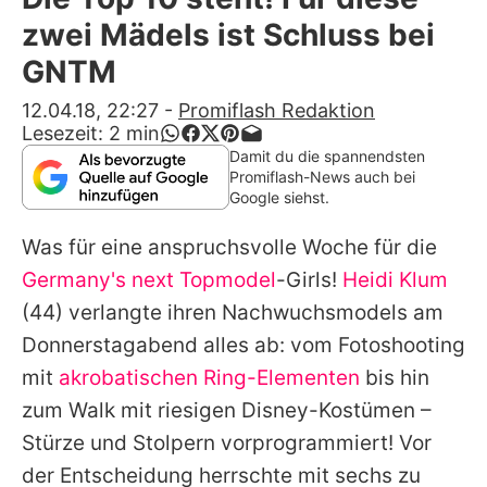
Alle Themen auf Promiflash
zwei Mädels ist Schluss bei
Jobs
GNTM
App runterladen
12.04.18, 22:27
-
Promiflash Redaktion
Lesezeit:
2
min
Team
Damit du die spannendsten
Promiflash-News auch bei
Redaktionelle Richtlinien
Google siehst.
Was für eine anspruchsvolle Woche für die
Impressum
Germany's next Topmodel
-Girls!
Heidi Klum
Datenschutzerklärung
(44) verlangte ihren Nachwuchsmodels am
Nutzungsbedingungen
Donnerstagabend alles ab: vom Fotoshooting
mit
akrobatischen Ring-Elementen
bis hin
Utiq verwalten
zum Walk mit riesigen Disney-Kostümen –
Stürze und Stolpern vorprogrammiert! Vor
der Entscheidung herrschte mit sechs zu