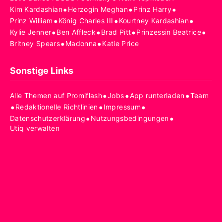
•
•
•
Kim Kardashian
Herzogin Meghan
Prinz Harry
•
•
•
Prinz William
König Charles III
Kourtney Kardashian
•
•
•
•
Kylie Jenner
Ben Affleck
Brad Pitt
Prinzessin Beatrice
•
•
Britney Spears
Madonna
Katie Price
Sonstige Links
•
•
•
Alle Themen auf Promiflash
Jobs
App runterladen
Team
•
•
•
Redaktionelle Richtlinien
Impressum
•
•
Datenschutzerklärung
Nutzungsbedingungen
Utiq verwalten