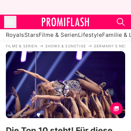
Royals
Stars
Filme & Serien
Lifestyle
Familie & 
FILME & SERIEN
SHOWS & SONSTIGE
GERMANY'S NEXT
Royals
Stars
Filme & Serien
Lifestyle
Familie & Liebe
Promiflash Exklusiv
Getty Images
Die Top 10 steht! Für diese