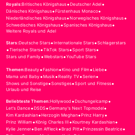
•
•
Royals
:
Britisches Königshaus
Deutscher Adel
•
•
Dänisches Königshaus
Fürstenhaus Monaco
•
•
Niederländisches Königshaus
Norwegisches Königshaus
•
•
Schwedisches Königshaus
Spanisches Königshaus
Weitere Royals und Adel
•
•
Stars
:
Deutsche Stars
Internationale Stars
Schlagerstars
•
•
•
•
Tierische Stars
TikTok Stars
Sport Stars
•
•
Stars und Family
Webstars
YouTube Stars
•
•
•
•
Themen
:
Beauty
Fashion
Kino und Film
Liebe
•
•
•
•
Mama und Baby
Musik
Reality TV
Serien
•
•
•
Shows und Sonstige
Sonstiges
Sport und Fitness
Urlaub und Reise
•
•
Beliebteste Themen
:
Hollywood
Dschungelcamp
•
•
•
Let's Dance
DSDS
Germany's Next Topmodel
•
•
•
Kim Kardashian
Herzogin Meghan
Prinz Harry
•
•
•
Prinz William
König Charles III
Kourtney Kardashian
•
•
•
•
Kylie Jenner
Ben Affleck
Brad Pitt
Prinzessin Beatrice