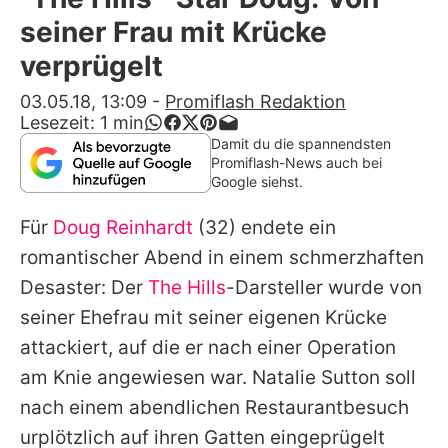
Alle Themen auf Promiflash
seiner Frau mit Krücke
Jobs
verprügelt
App runterladen
03.05.18, 13:09
-
Promiflash Redaktion
Lesezeit:
1
min
Team
Damit du die spannendsten
Promiflash-News auch bei
Redaktionelle Richtlinien
Google siehst.
Für
Doug Reinhardt
(32) endete ein
Impressum
romantischer Abend in einem schmerzhaften
Datenschutzerklärung
Desaster: Der
The Hills
-Darsteller wurde von
Nutzungsbedingungen
seiner Ehefrau mit seiner eigenen Krücke
attackiert, auf die er nach einer Operation
Utiq verwalten
am Knie angewiesen war.
Natalie Sutton
soll
nach einem abendlichen Restaurantbesuch
urplötzlich auf ihren Gatten eingeprügelt