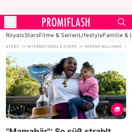
Royals
Stars
Filme & Serien
Lifestyle
Familie & 
STARS
INTERNATIONALE STARS
SERENA WILLIAMS
Royals
Stars
Filme & Serien
Lifestyle
Familie & Liebe
Promiflash Exklusiv
Getty Images
"Mamabär": So süß strahlt