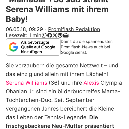
Alle Themen auf Promiflash
Serena Williams mit ihrem
Jobs
Baby!
App runterladen
06.05.18, 09:29
-
Promiflash Redaktion
Lesezeit:
1
min
Team
Damit du die spannendsten
Promiflash-News auch bei
Redaktionelle Richtlinien
Google siehst.
Sie verzaubern die gesamte Netzwelt – und
Impressum
das einzig und allein mit ihrem Lächeln!
Datenschutzerklärung
Serena Williams
(36) und ihre
Alexis
Olympia
Nutzungsbedingungen
Ohanian Jr. sind ein bilderbuchreifes Mama-
Töchterchen-Duo. Seit September
Utiq verwalten
vergangenen Jahres bereichert die Kleine
das Leben der Tennis-Legende.
Die
frischgebackene Neu-Mutter präsentiert