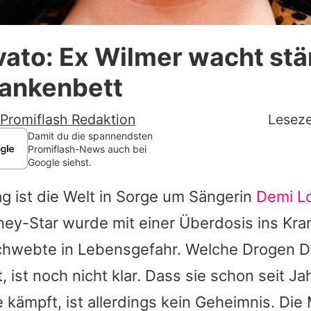
Datenschutzerklärung
ato: Ex Wilmer wacht stä
Nutzungsbedingungen
rankenbett
Utiq verwalten
Promiflash Redaktion
Leseze
Damit du die spannendsten
Promiflash-News auch bei
Google siehst.
g ist die Welt in Sorge um Sängerin
Demi L
ney-Star wurde mit einer Überdosis ins Kr
 schwebte in Lebensgefahr. Welche Drogen
D
ist noch nicht klar. Dass sie schon seit J
 kämpft, ist allerdings kein Geheimnis. Die