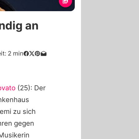
ndig an
it:
2
min
ovato
(25): Der
ankenhaus
emi
zu sich
ahren gegen
 Musikerin