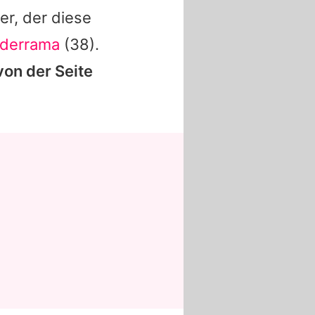
er, der diese
lderrama
(38).
von der Seite