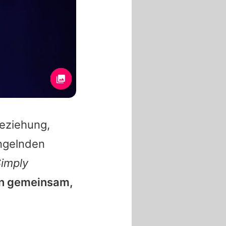
eziehung,
angelnden
imply
en gemeinsam,