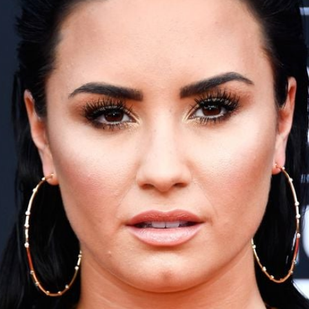
Filme & Serien
Lifestyle
Familie & Liebe
Promiflash Exklusiv
Alle Themen auf Promiflash
Jobs
App runterladen
Team
Redaktionelle Richtlinien
Impressum