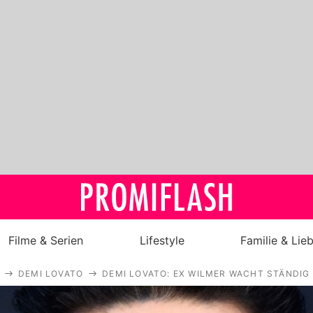
Filme & Serien
Lifestyle
Familie & Lie
DEMI LOVATO
DEMI LOVATO: EX WILMER WACHT STÄNDIG
Royals
Stars