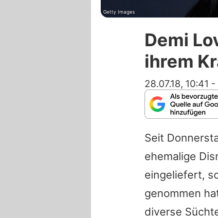
Getty Images
Demi Lov
ihrem K
28.07.18, 10:41
-
Seit Donnersta
ehemalige Dis
eingeliefert,
genommen hat, 
diverse Süchte