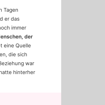
en Tagen
d er das
och immer
Menschen, der
et eine Quelle
en, die sich
Beziehung war
hatte hinterher