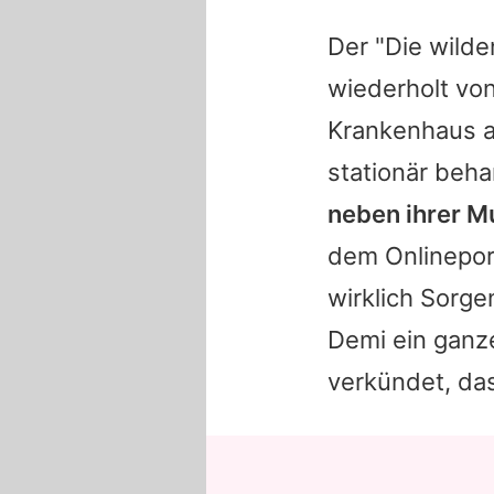
Der "Die wild
wiederholt vo
Krankenhaus a
stationär beha
neben ihrer Mu
dem Onlinepor
wirklich Sorg
Demi ein ganze
verkündet, da