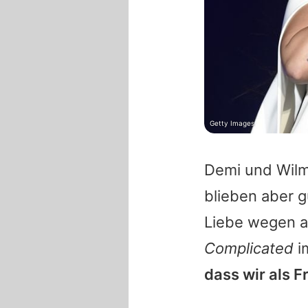
Getty Images
Demi
und
Wil
blieben aber g
Liebe wegen a
Complicated
i
dass wir als F