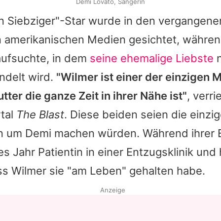
Demi Lovato, Sängerin
en Siebziger"-Star wurde in den vergangen
n amerikanischen Medien gesichtet, währen
ufsuchte, in dem
seine ehemalige Liebste
n
ndelt wird.
"Wilmer ist einer der einzigen 
tter die ganze Zeit in ihrer Nähe ist"
, verri
tal
The Blast
. Diese beiden seien die einzig
en um
Demi
machen würden. Während ihrer 
s Jahr Patientin in einer Entzugsklinik und 
ss Wilmer sie "am Leben" gehalten habe.
Anzeige