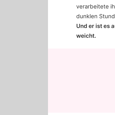
verarbeitete i
dunklen Stund
Und er ist es 
weicht.