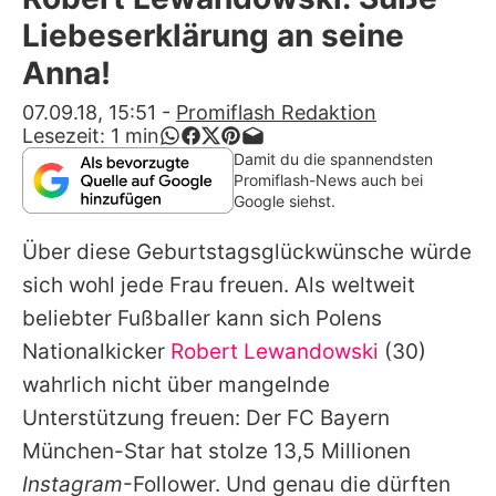
Alle Themen auf Promiflash
Liebeserklärung an seine
Jobs
Anna!
App runterladen
07.09.18, 15:51
-
Promiflash Redaktion
Lesezeit:
1
min
Team
Damit du die spannendsten
Promiflash-News auch bei
Redaktionelle Richtlinien
Google siehst.
Über diese Geburtstagsglückwünsche würde
Impressum
sich wohl jede Frau freuen. Als weltweit
Datenschutzerklärung
beliebter Fußballer kann sich Polens
Nutzungsbedingungen
Nationalkicker
Robert Lewandowski
(30)
wahrlich nicht über mangelnde
Utiq verwalten
Unterstützung freuen: Der
FC Bayern
München
-Star hat stolze 13,5 Millionen
Instagram
-Follower. Und genau die dürften