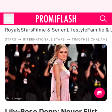
Royals
Stars
Filme & Serien
Lifestyle
Familie & 
STARS
INTERNATIONALE STARS
TIMOTHÉE CHALAMET
Royals
Stars
Filme & Serien
Lifestyle
Familie & Liebe
Promiflash Exklusiv
Getty Images
Lily-Rose Depp: Neuer Flirt