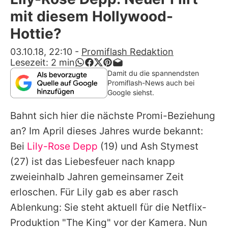
Alle Themen auf Promiflash
mit diesem Hollywood-
Jobs
Hottie?
App runterladen
03.10.18, 22:10
-
Promiflash Redaktion
Lesezeit:
2
min
Team
Damit du die spannendsten
Promiflash-News auch bei
Redaktionelle Richtlinien
Google siehst.
Bahnt sich hier die nächste Promi-Beziehung
Impressum
an? Im April dieses Jahres wurde bekannt:
Datenschutzerklärung
Bei
Lily-Rose Depp
(19) und
Ash Stymest
Nutzungsbedingungen
(27) ist das Liebesfeuer nach knapp
zweieinhalb Jahren gemeinsamer Zeit
Utiq verwalten
erloschen. Für Lily gab es aber rasch
Ablenkung: Sie steht aktuell für die Netflix-
Produktion "The King" vor der Kamera. Nun