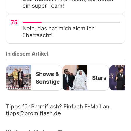
ein super Team!
75
Nein, das hat mich ziemlich
überrascht!
In diesem Artikel
Shows &
Stars
Sonstige
Tipps für Promiflash? Einfach E-Mail an:
tipps@promiflash.de