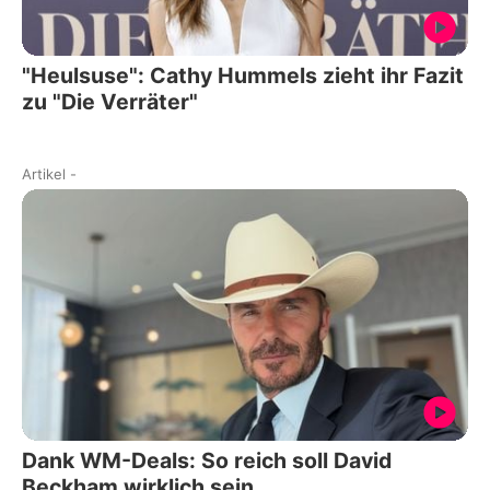
"Heulsuse": Cathy Hummels zieht ihr Fazit
zu "Die Verräter"
Artikel
-
Dank WM-Deals: So reich soll David
Beckham wirklich sein