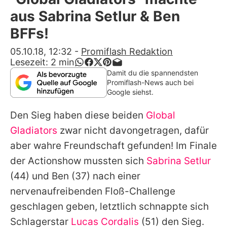
Alle Themen auf Promiflash
aus Sabrina Setlur & Ben
Jobs
BFFs!
App runterladen
05.10.18, 12:32
-
Promiflash Redaktion
Lesezeit:
2
min
Team
Damit du die spannendsten
Promiflash-News auch bei
Redaktionelle Richtlinien
Google siehst.
Den Sieg haben diese beiden
Global
Impressum
Gladiators
zwar nicht davongetragen, dafür
Datenschutzerklärung
aber wahre Freundschaft gefunden! Im Finale
Nutzungsbedingungen
der Actionshow mussten sich
Sabrina Setlur
(44) und
Ben
(37) nach einer
Utiq verwalten
nervenaufreibenden Floß-Challenge
geschlagen geben, letztlich schnappte sich
Schlagerstar
Lucas Cordalis
(51) den Sieg.