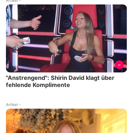
Artikel
-
"Anstrengend": Shirin David klagt über
fehlende Komplimente
Artikel
-