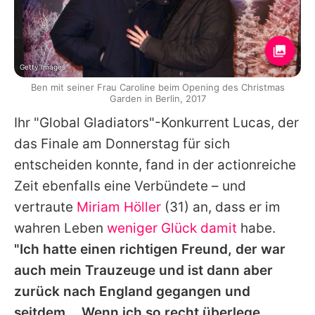
Getty Images
Ben mit seiner Frau Caroline beim Opening des Christmas
Garden in Berlin, 2017
Ihr "
Global Gladiators
"-Konkurrent
Lucas
, der
das Finale am Donnerstag für sich
entscheiden konnte, fand in der actionreiche
Zeit ebenfalls eine Verbündete – und
vertraute
Miriam Höller
(31) an, dass er im
wahren Leben
weniger Glück damit
habe.
"Ich hatte einen richtigen Freund, der war
auch mein Trauzeuge und ist dann aber
zurück nach England gegangen und
seitdem... Wenn ich so recht überlege,