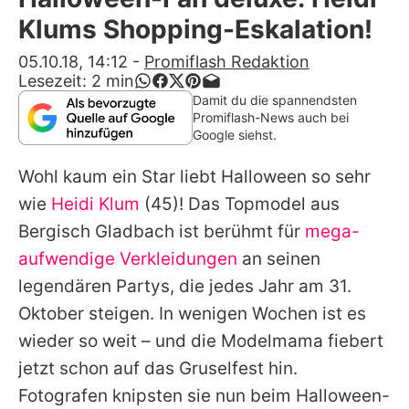
Alle Themen auf Promiflash
Klums Shopping-Eskalation!
Jobs
05.10.18, 14:12
-
Promiflash Redaktion
Lesezeit:
2
min
App runterladen
Damit du die spannendsten
Promiflash-News auch bei
Team
Google siehst.
Redaktionelle Richtlinien
Wohl kaum ein Star liebt Halloween so sehr
wie
Heidi Klum
(45)! Das Topmodel aus
Impressum
Bergisch Gladbach ist berühmt für
mega-
Datenschutzerklärung
aufwendige Verkleidungen
an seinen
legendären Partys, die jedes Jahr am 31.
Nutzungsbedingungen
Oktober steigen. In wenigen Wochen ist es
Utiq verwalten
wieder so weit – und die Modelmama fiebert
jetzt schon auf das Gruselfest hin.
Fotografen knipsten sie nun beim Halloween-