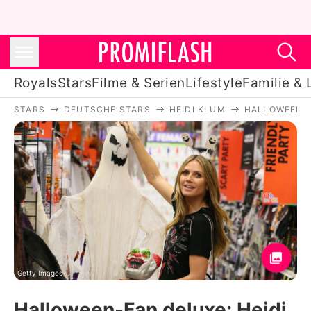
Royals
Stars
Filme & Serien
Lifestyle
Familie & 
STARS
DEUTSCHE STARS
HEIDI KLUM
HALLOWEEN-F
Royals
Stars
Filme & Serien
Lifestyle
Familie & Liebe
Promiflash Exklusiv
Getty Images
Halloween-Fan deluxe: Heidi