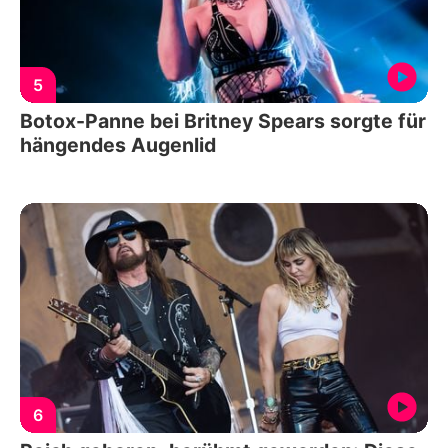
5
Botox-Panne bei Britney Spears sorgte für
hängendes Augenlid
6