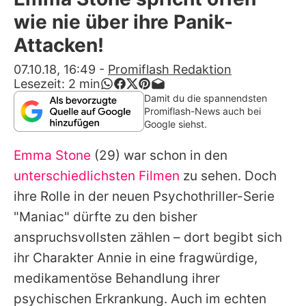
Alle Themen auf Promiflash
wie nie über ihre Panik-
Jobs
Attacken!
App runterladen
07.10.18, 16:49
-
Promiflash Redaktion
Lesezeit:
2
min
Team
Damit du die spannendsten
Promiflash-News auch bei
Redaktionelle Richtlinien
Google siehst.
Emma Stone
(29) war schon in den
Impressum
unterschiedlichsten Filmen
zu sehen. Doch
Datenschutzerklärung
ihre Rolle in der neuen Psychothriller-Serie
Nutzungsbedingungen
"Maniac" dürfte zu den bisher
anspruchsvollsten zählen – dort begibt sich
Utiq verwalten
ihr Charakter Annie in eine fragwürdige,
medikamentöse Behandlung ihrer
psychischen Erkrankung. Auch im echten