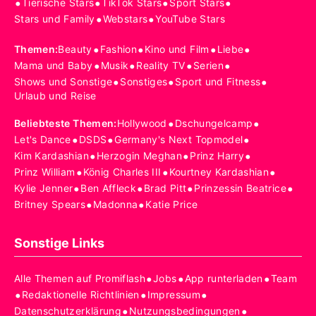
•
•
•
•
Tierische Stars
TikTok Stars
Sport Stars
•
•
Stars und Family
Webstars
YouTube Stars
•
•
•
•
Themen
:
Beauty
Fashion
Kino und Film
Liebe
•
•
•
•
Mama und Baby
Musik
Reality TV
Serien
•
•
•
Shows und Sonstige
Sonstiges
Sport und Fitness
Urlaub und Reise
•
•
Beliebteste Themen
:
Hollywood
Dschungelcamp
•
•
•
Let's Dance
DSDS
Germany's Next Topmodel
•
•
•
Kim Kardashian
Herzogin Meghan
Prinz Harry
•
•
•
Prinz William
König Charles III
Kourtney Kardashian
•
•
•
•
Kylie Jenner
Ben Affleck
Brad Pitt
Prinzessin Beatrice
•
•
Britney Spears
Madonna
Katie Price
Sonstige Links
•
•
•
Alle Themen auf Promiflash
Jobs
App runterladen
Team
•
•
•
Redaktionelle Richtlinien
Impressum
•
•
Datenschutzerklärung
Nutzungsbedingungen