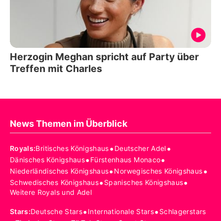
Herzogin Meghan spricht auf Party über
Treffen mit Charles
News Themen im Überblick
•
•
Royals
:
Britisches Königshaus
Deutscher Adel
•
•
Dänisches Königshaus
Fürstenhaus Monaco
•
•
Niederländisches Königshaus
Norwegisches Königshaus
•
•
Schwedisches Königshaus
Spanisches Königshaus
Weitere Royals und Adel
•
•
Stars
:
Deutsche Stars
Internationale Stars
Schlagerstars