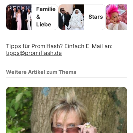
Familie
&
Stars
Liebe
Tipps für Promiflash? Einfach E-Mail an:
tipps@promiflash.de
Weitere Artikel zum Thema