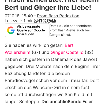
Alle Themen auf Promiflash
Bert und Ginger ihre Liebe!
Jobs
07.10.18, 15:40
-
Promiflash Redaktion
Lesezeit:
1
min
App runterladen
Damit du die spannendsten
Promiflash-News auch bei
Team
Google siehst.
Redaktionelle Richtlinien
Sie haben es wirklich getan!
Bert
Wollersheim
(67) und
Ginger Costello
(32)
Impressum
haben sich gestern in Dänemark das Jawort
Datenschutzerklärung
gegeben. Drei Monate nach dem Beginn ihrer
Beziehung landeten die beiden
Nutzungsbedingungen
Paradiesvögel schon vor dem Traualtar. Dort
Utiq verwalten
erschien das Webcam-Girl in einem fast
komplett durchsichtigen
weißen Kleid
mit
langer Schleppe.
Die anschließende Feier