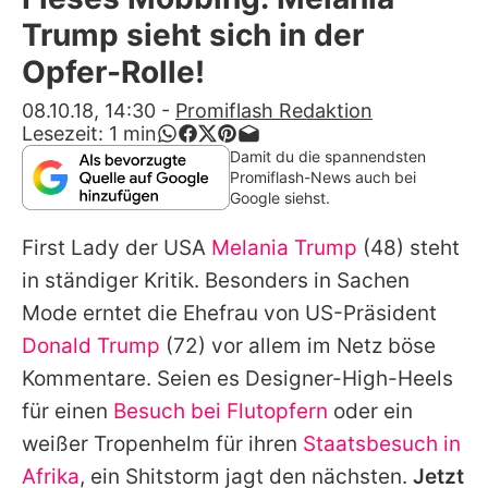
Alle Themen auf Promiflash
Trump sieht sich in der
Jobs
Opfer-Rolle!
App runterladen
08.10.18, 14:30
-
Promiflash Redaktion
Lesezeit:
1
min
Team
Damit du die spannendsten
Promiflash-News auch bei
Redaktionelle Richtlinien
Google siehst.
First Lady der USA
Melania Trump
(48) steht
Impressum
in ständiger Kritik. Besonders in Sachen
Datenschutzerklärung
Mode erntet die Ehefrau von US-Präsident
Nutzungsbedingungen
Donald Trump
(72) vor allem im Netz böse
Kommentare. Seien es Designer-High-Heels
Utiq verwalten
für einen
Besuch bei Flutopfern
oder ein
weißer Tropenhelm für ihren
Staatsbesuch in
Afrika
, ein Shitstorm jagt den nächsten.
Jetzt