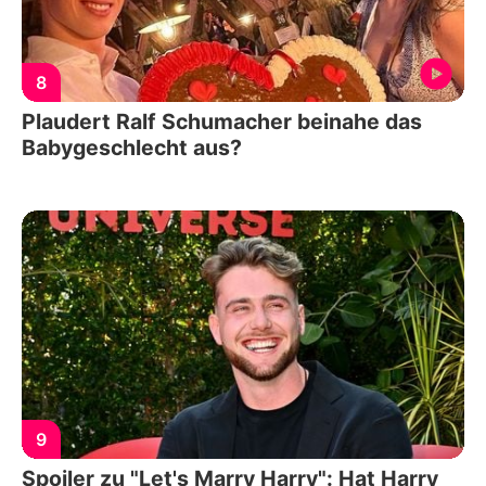
8
Plaudert Ralf Schumacher beinahe das
Babygeschlecht aus?
9
Spoiler zu "Let's Marry Harry": Hat Harry