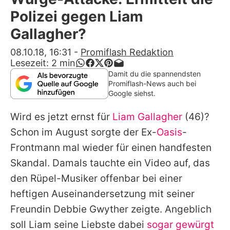
Alle Themen auf Promiflash
Polizei gegen Liam
Jobs
Gallagher?
App runterladen
08.10.18, 16:31
-
Promiflash Redaktion
Lesezeit:
2
min
Team
Damit du die spannendsten
Promiflash-News auch bei
Redaktionelle Richtlinien
Google siehst.
Wird es jetzt ernst für
Liam Gallagher
(46)?
Impressum
Schon im August sorgte der Ex-
Oasis
-
Datenschutzerklärung
Frontmann mal wieder für einen handfesten
Nutzungsbedingungen
Skandal. Damals tauchte ein Video auf, das
den Rüpel-Musiker offenbar bei einer
Utiq verwalten
heftigen Auseinandersetzung mit seiner
Freundin
Debbie Gwyther
zeigte. Angeblich
soll
Liam
seine Liebste dabei
sogar gewürgt