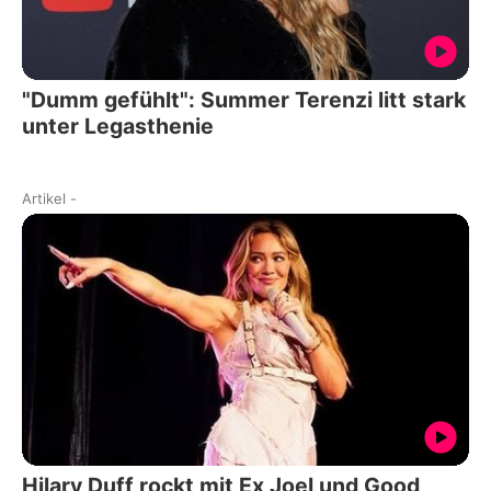
"Dumm gefühlt": Summer Terenzi litt stark
unter Legasthenie
Artikel
-
Hilary Duff rockt mit Ex Joel und Good