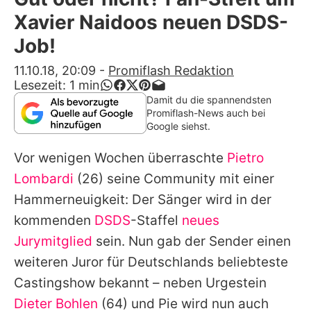
Alle Themen auf Promiflash
Xavier Naidoos neuen DSDS-
Jobs
Job!
App runterladen
11.10.18, 20:09
-
Promiflash Redaktion
Lesezeit:
1
min
Team
Damit du die spannendsten
Promiflash-News auch bei
Redaktionelle Richtlinien
Google siehst.
Vor wenigen Wochen überraschte
Pietro
Impressum
Lombardi
(26) seine Community mit einer
Datenschutzerklärung
Hammerneuigkeit: Der Sänger wird in der
Nutzungsbedingungen
kommenden
DSDS
-Staffel
neues
Jurymitglied
sein. Nun gab der Sender einen
Utiq verwalten
weiteren Juror für Deutschlands beliebteste
Castingshow bekannt – neben Urgestein
Dieter Bohlen
(64) und Pie wird nun auch