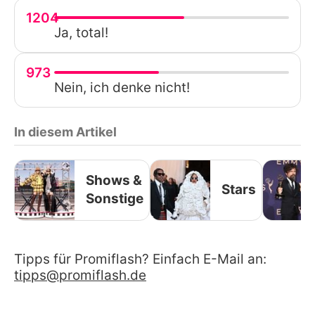
1204
Ja, total!
973
Nein, ich denke nicht!
In diesem Artikel
Shows &
Stars
Sonstige
Tipps für Promiflash? Einfach E-Mail an:
tipps@promiflash.de