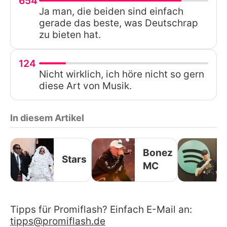
654
Ja man, die beiden sind einfach
gerade das beste, was Deutschrap
zu bieten hat.
124
Nicht wirklich, ich höre nicht so gern
diese Art von Musik.
In diesem Artikel
Bonez
Stars
MC
Tipps für Promiflash? Einfach E-Mail an:
tipps@promiflash.de