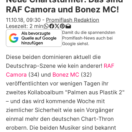
Alle Themen auf Promiflash
RAF Camora und Bonez MC!
Jobs
11.10.18, 09:30
-
Promiflash Redaktion
Lesezeit:
2
min
App runterladen
Damit du die spannendsten
Promiflash-News auch bei
Team
Google siehst.
Redaktionelle Richtlinien
Diese beiden dominieren aktuell die
Deutschrap-Szene wie kein anderer!
RAF
Impressum
Camora
(34) und
Bonez MC
(32)
Datenschutzerklärung
veröffentlichten vor wenigen Tagen ihr
zweites Kollaboalbum "Palmen aus Plastik 2"
Nutzungsbedingungen
– und das wird kommende Woche mit
Utiq verwalten
ziemlicher Sicherheit wie sein Vorgänger
einmal mehr den deutschen Chart-Thron
erobern. Die beiden Musiker sind bekannt