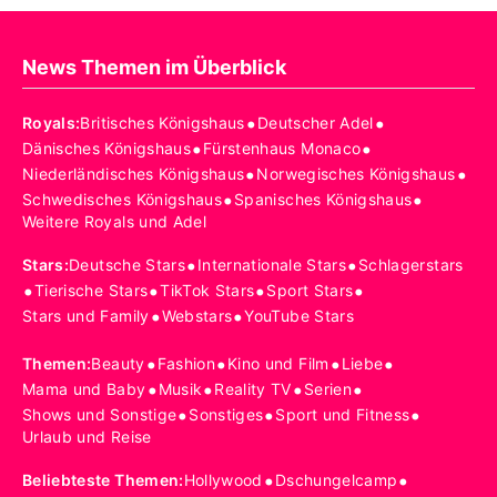
News Themen im Überblick
•
•
Royals
:
Britisches Königshaus
Deutscher Adel
•
•
Dänisches Königshaus
Fürstenhaus Monaco
•
•
Niederländisches Königshaus
Norwegisches Königshaus
•
•
Schwedisches Königshaus
Spanisches Königshaus
Weitere Royals und Adel
•
•
Stars
:
Deutsche Stars
Internationale Stars
Schlagerstars
•
•
•
•
Tierische Stars
TikTok Stars
Sport Stars
•
•
Stars und Family
Webstars
YouTube Stars
•
•
•
•
Themen
:
Beauty
Fashion
Kino und Film
Liebe
•
•
•
•
Mama und Baby
Musik
Reality TV
Serien
•
•
•
Shows und Sonstige
Sonstiges
Sport und Fitness
Urlaub und Reise
•
•
Beliebteste Themen
:
Hollywood
Dschungelcamp