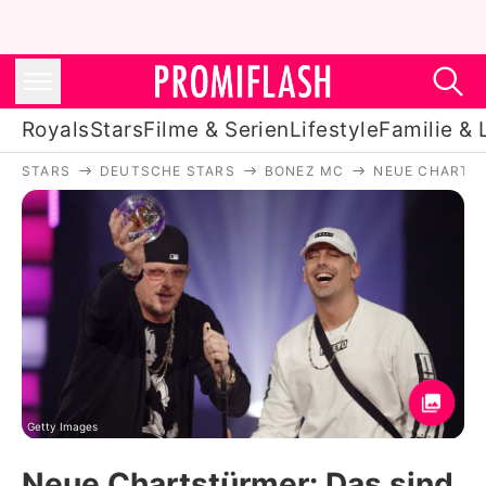
Royals
Stars
Filme & Serien
Lifestyle
Familie & 
STARS
DEUTSCHE STARS
BONEZ MC
NEUE CHARTST
Royals
Stars
Filme & Serien
Lifestyle
Familie & Liebe
Promiflash Exklusiv
Getty Images
Neue Chartstürmer: Das sind