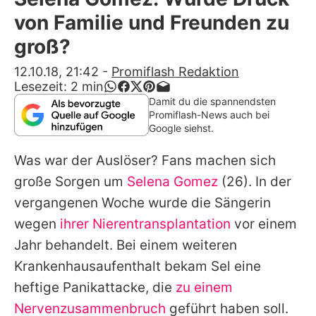
Alle Themen auf Promiflash
von Familie und Freunden zu
Jobs
groß?
App runterladen
12.10.18, 21:42
-
Promiflash Redaktion
Lesezeit:
2
min
Team
Damit du die spannendsten
Promiflash-News auch bei
Redaktionelle Richtlinien
Google siehst.
Was war der Auslöser? Fans machen sich
Impressum
große Sorgen um
Selena Gomez
(26). In der
Datenschutzerklärung
vergangenen Woche wurde die Sängerin
Nutzungsbedingungen
wegen
ihrer Nierentransplantation
vor einem
Jahr behandelt. Bei einem weiteren
Utiq verwalten
Krankenhausaufenthalt bekam Sel eine
heftige Panikattacke, die
zu einem
Nervenzusammenbruch
geführt haben soll.