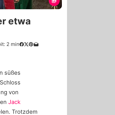
er etwa
it:
2
min
in süßes
 Schloss
ung von
ten
Jack
elen. Trotzdem