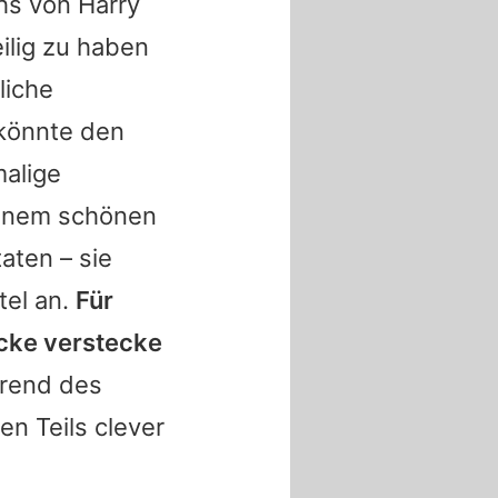
hs von Harry
ilig zu haben
liche
 könnte den
alige
 einem schönen
aten – sie
tel an.
Für
acke verstecke
hrend des
n Teils clever