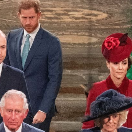
Filme & Serien
Lifestyle
Familie & Liebe
Promiflash Exklusiv
Alle Themen auf Promiflash
Jobs
App runterladen
Team
Redaktionelle Richtlinien
Impressum