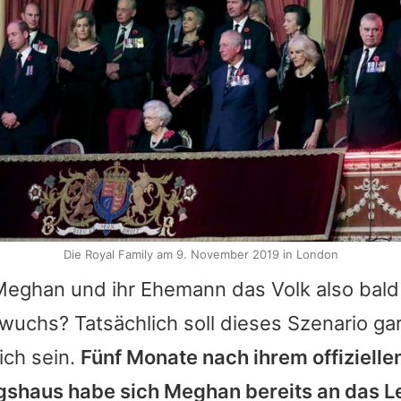
Die Royal Family am 9. November 2019 in London
eghan und ihr Ehemann das Volk also bald
uchs? Tatsächlich soll dieses Szenario gar
ich sein.
Fünf Monate nach ihrem offiziellen 
igshaus habe sich Meghan bereits an das L