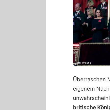
Getty Images
Überraschen M
eigenem Nachw
unwahrscheinl
britische Kön