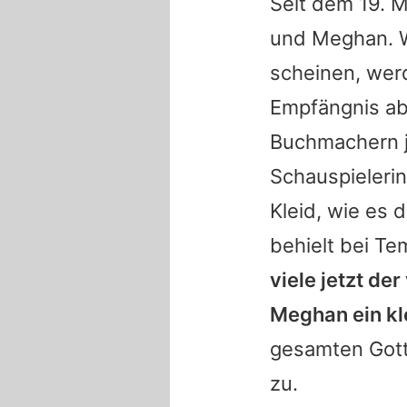
Seit dem 19. 
und Meghan. Wä
scheinen, werd
Empfängnis ab
Buchmachern j
Schauspielerin
Kleid, wie es 
behielt bei Te
viele jetzt de
Meghan ein kl
gesamten Gott
zu.