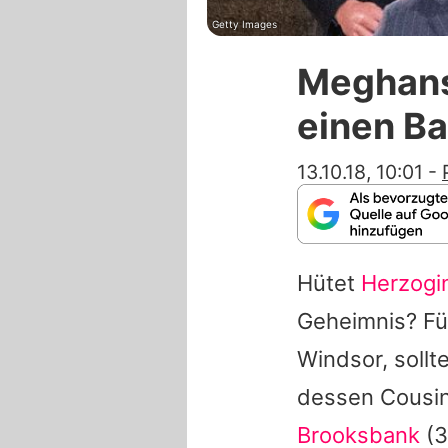
Getty Images
Meghans 
einen B
13.10.18, 10:01
-
Hütet
Herzogi
Geheimnis? Fü
Windsor, sollt
dessen Cousi
Brooksbank
(3