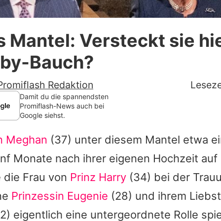
Datenschutzerklärung
Mantel: Versteckt sie hi
Nutzungsbedingungen
aby-Bauch?
Utiq verwalten
Promiflash Redaktion
Leseze
Damit du die spannendsten
Promiflash-News auch bei
Google siehst.
n Meghan
(37) unter diesem Mantel etwa e
nf Monate nach ihrer eigenen Hochzeit auf
e die Frau von
Prinz Harry
(34) bei der Trau
ne
Prinzessin Eugenie
(28) und ihrem Liebs
2) eigentlich eine untergeordnete Rolle spi