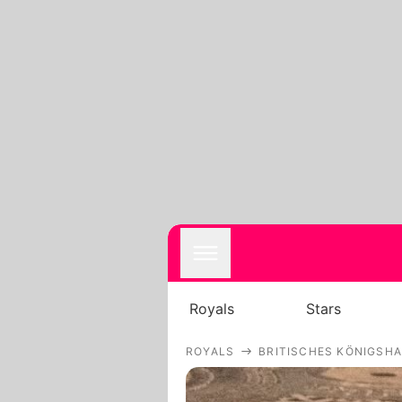
Royals
Stars
ROYALS
BRITISCHES KÖNIGSH