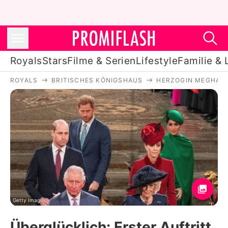
Royals
Stars
Filme & Serien
Lifestyle
Familie & 
ROYALS
BRITISCHES KÖNIGSHAUS
HERZOGIN MEGHAN
Royals
Stars
Filme & Serien
Lifestyle
Familie & Liebe
Promiflash Exklusiv
Getty Images
Überglücklich: Erster Auftritt