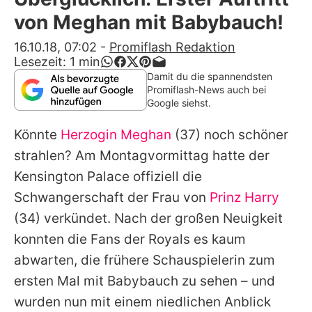
Alle Themen auf Promiflash
von Meghan mit Babybauch!
Jobs
16.10.18, 07:02
-
Promiflash Redaktion
Lesezeit:
1
min
App runterladen
Damit du die spannendsten
Promiflash-News auch bei
Team
Google siehst.
Redaktionelle Richtlinien
Könnte
Herzogin Meghan
(37) noch schöner
strahlen? Am Montagvormittag hatte der
Impressum
Kensington Palace offiziell die
Datenschutzerklärung
Schwangerschaft der Frau von
Prinz Harry
(34) verkündet. Nach der großen Neuigkeit
Nutzungsbedingungen
konnten die Fans der Royals es kaum
Utiq verwalten
abwarten, die frühere Schauspielerin zum
ersten Mal
mit Babybauch
zu sehen – und
wurden nun mit einem niedlichen Anblick