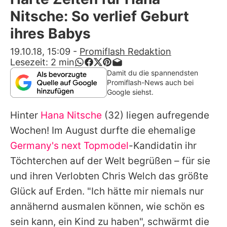
Alle Themen auf Promiflash
Nitsche: So verlief Geburt
Jobs
ihres Babys
App runterladen
19.10.18, 15:09
-
Promiflash Redaktion
Lesezeit:
2
min
Team
Damit du die spannendsten
Promiflash-News auch bei
Redaktionelle Richtlinien
Google siehst.
Hinter
Hana Nitsche
(32) liegen aufregende
Impressum
Wochen! Im August durfte die ehemalige
Datenschutzerklärung
Germany's next Topmodel
-Kandidatin ihr
Nutzungsbedingungen
Töchterchen auf der Welt begrüßen – für sie
und ihren Verlobten
Chris Welch
das größte
Utiq verwalten
Glück auf Erden. "Ich hätte mir niemals nur
annähernd ausmalen können, wie schön es
sein kann, ein Kind zu haben", schwärmt die