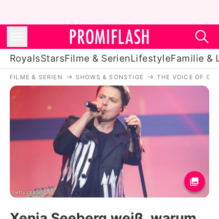
Royals
Stars
Filme & Serien
Lifestyle
Familie & 
FILME & SERIEN
SHOWS & SONSTIGE
THE VOICE OF GE
Royals
Stars
Filme & Serien
Lifestyle
Familie & Liebe
Promiflash Exklusiv
Getty Images
Xenia Seeberg weiß, warum