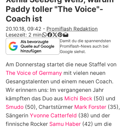
Alle Themen auf Promiflash
Paddy toller "The Voice"-
Jobs
Coach ist
App runterladen
20.10.18, 09:42
-
Promiflash Redaktion
Lesezeit:
2
min
Team
Damit du die spannendsten
Promiflash-News auch bei
Redaktionelle Richtlinien
Google siehst.
Am Donnerstag startet die neue Staffel von
Impressum
The Voice of Germany
mit vielen neuen
Datenschutzerklärung
Gesangstalenten und einem neuen Coach.
Nutzungsbedingungen
Wir erinnern uns: Im vergangenen Jahr
kämpften das Duo aus
Michi Beck
(50) und
Utiq verwalten
Smudo
(50), Chartstürmer
Mark Forster
(35),
Sängerin
Yvonne Catterfeld
(38) und der
finnische Rocker
Samu Haber
(42) um die