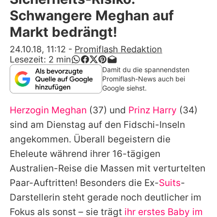
Alle Themen auf Promiflash
Schwangere Meghan auf
Jobs
Markt bedrängt!
App runterladen
24.10.18, 11:12
-
Promiflash Redaktion
Lesezeit:
2
min
Team
Damit du die spannendsten
Promiflash-News auch bei
Redaktionelle Richtlinien
Google siehst.
Herzogin Meghan
(37) und
Prinz Harry
(34)
Impressum
sind am Dienstag auf den Fidschi-Inseln
Datenschutzerklärung
angekommen. Überall begeistern die
Nutzungsbedingungen
Eheleute während ihrer 16-tägigen
Australien-Reise die Massen mit verturtelten
Utiq verwalten
Paar-Auftritten! Besonders die Ex-
Suits
-
Darstellerin steht gerade noch deutlicher im
Fokus als sonst – sie trägt
ihr erstes Baby im