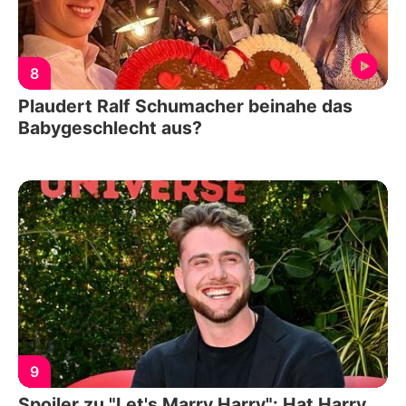
8
Plaudert Ralf Schumacher beinahe das
Babygeschlecht aus?
9
Spoiler zu "Let's Marry Harry": Hat Harry