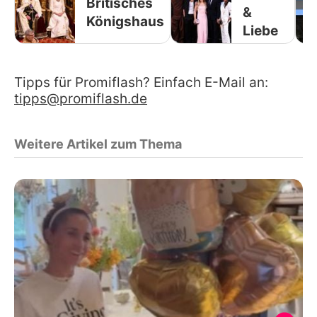
Britisches
&
Königshaus
Liebe
Tipps für Promiflash? Einfach E-Mail an:
tipps@promiflash.de
Weitere Artikel zum Thema