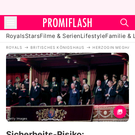
Royals
Stars
Filme & Serien
Lifestyle
Familie & 
ROYALS
BRITISCHES KÖNIGSHAUS
HERZOGIN MEGHAN
Royals
Stars
Filme & Serien
Lifestyle
Familie & Liebe
Promiflash Exklusiv
Getty Images
Sicherheits-Risiko: