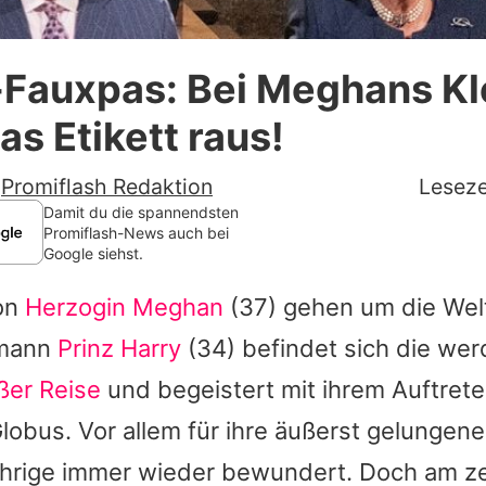
Datenschutzerklärung
-Fauxpas: Bei Meghans Kl
Nutzungsbedingungen
as Etikett raus!
Utiq verwalten
-
Promiflash Redaktion
Leseze
Damit du die spannendsten
Promiflash-News auch bei
Google siehst.
von
Herzogin Meghan
(37) gehen um die We
emann
Prinz Harry
(34) befindet sich die w
ßer Reise
und begeistert mit ihrem Auftret
obus. Vor allem für ihre
äußerst gelungene
ährige immer wieder bewundert. Doch am z