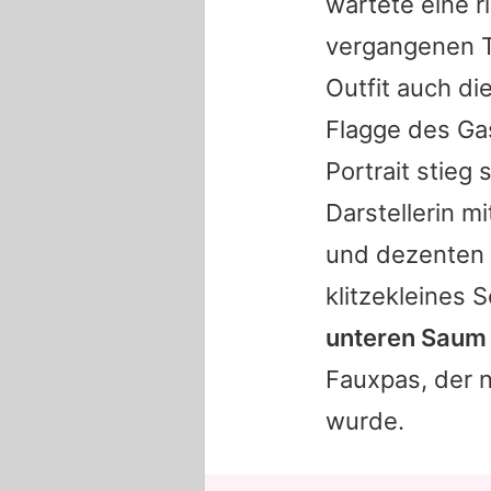
wartete eine r
vergangenen Ta
Outfit auch di
Flagge des Gas
Portrait stieg 
Darstellerin m
und dezenten S
klitzekleines 
unteren Saum d
Fauxpas, der n
wurde.