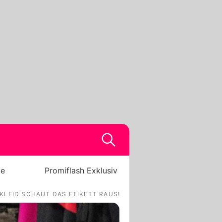
be
Promiflash Exklusiv
KLEID SCHAUT DAS ETIKETT RAUS!