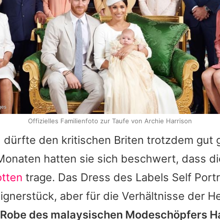
ges
Offizielles Familienfoto zur Taufe von Archie Harrison
dürfte den kritischen Briten trotzdem gut g
onaten hatten sie sich beschwert, dass die
otten
trage. Das Dress des Labels Self Portra
ignerstück, aber für die Verhältnisse der H
 Robe des malaysischen Modeschöpfers Ha