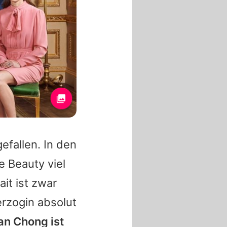
efallen. In den
 Beauty viel
it ist zwar
erzogin absolut
n Chong ist