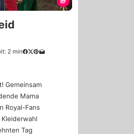
eid
it:
2
min
lt! Gemeinsam
erdende Mama
en Royal-Fans
 Kleiderwahl
ehnten Tag