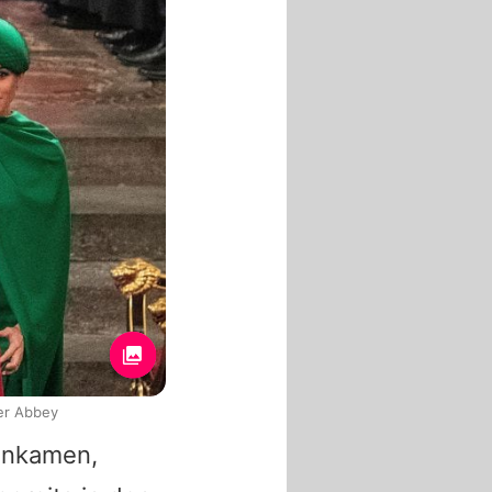
er Abbey
 ankamen,