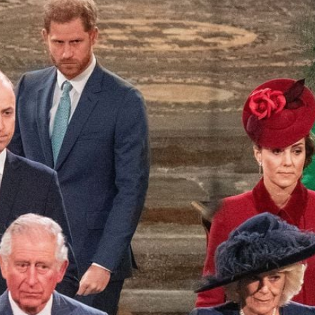
Filme & Serien
Lifestyle
Familie & Liebe
Promiflash Exklusiv
Alle Themen auf Promiflash
Jobs
App runterladen
Team
Redaktionelle Richtlinien
Impressum