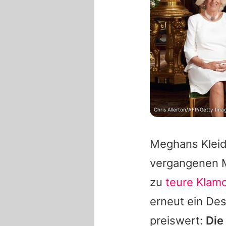
Chris Allerton/AFP/Getty Ima
Meghans Kleid 
vergangenen M
zu
teure Klam
erneut ein Des
preiswert:
Die