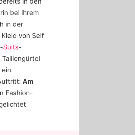
bereits in den
rin bei ihrem
h in der
Kleid von Self
x-
Suits
-
Taillengürtel
 ein
uftritt:
Am
n Fashion-
gelichtet