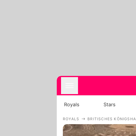
Royals
Stars
ROYALS
BRITISCHES KÖNIGSH