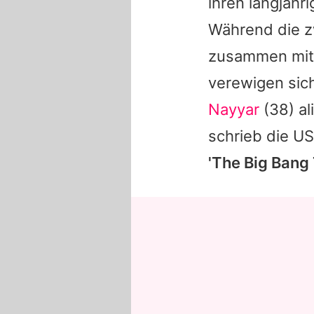
ihren langjähr
Während die 
zusammen mit
verewigen sic
Nayyar
(38) al
schrieb die U
'
The Big Bang