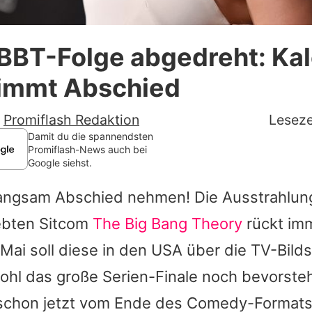
Datenschutzerklärung
BBT-Folge abgedreht: Ka
Nutzungsbedingungen
immt Abschied
Utiq verwalten
-
Promiflash Redaktion
Leseze
Damit du die spannendsten
Promiflash-News auch bei
Google siehst.
langsam Abschied nehmen! Die Ausstrahlung
iebten Sitcom
The Big Bang Theory
rückt imm
 Mai soll diese in den USA über die TV-Bild
ohl das große Serien-Finale noch bevorsteh
r schon jetzt vom Ende des Comedy-Formats 