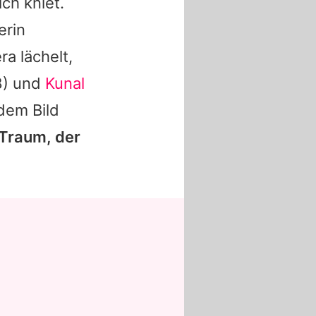
ch kniet.
erin
ra lächelt,
8) und
Kunal
dem Bild
 Traum, der