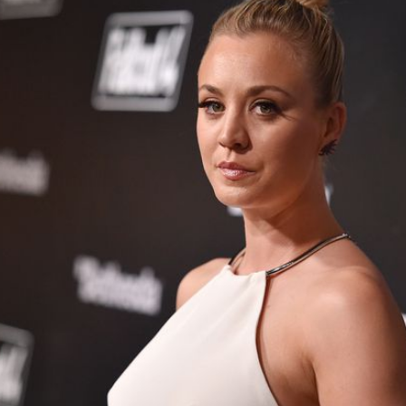
Filme & Serien
Lifestyle
Familie & Liebe
Promiflash Exklusiv
Alle Themen auf Promiflash
Jobs
App runterladen
Team
Redaktionelle Richtlinien
Impressum