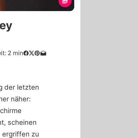
ley
it:
2
min
 der letzten
er näher:
schirme
t, scheinen
ergriffen zu