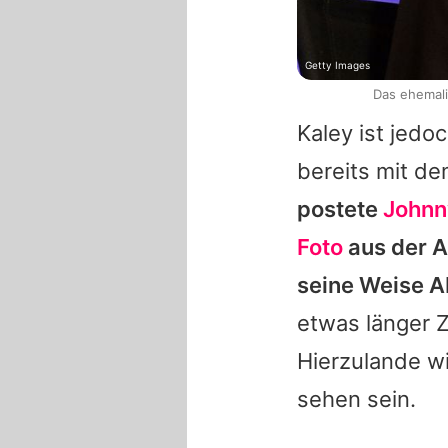
Getty Images
Das ehemali
Kaley
ist jedoc
bereits mit d
postete
Johnn
Foto
aus der A
seine Weise A
etwas länger Z
Hierzulande w
sehen sein.