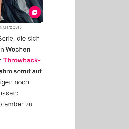
im März 2016
erie, die sich
en Wochen
in
Throwback-
nahm somit auf
igen noch
müssen:
eptember zu