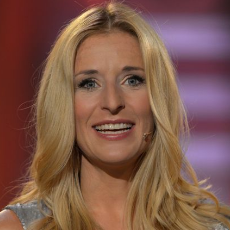
Filme & Serien
Lifestyle
Familie & Liebe
Promiflash Exklusiv
Alle Themen auf Promiflash
Jobs
App runterladen
Team
Redaktionelle Richtlinien
Impressum