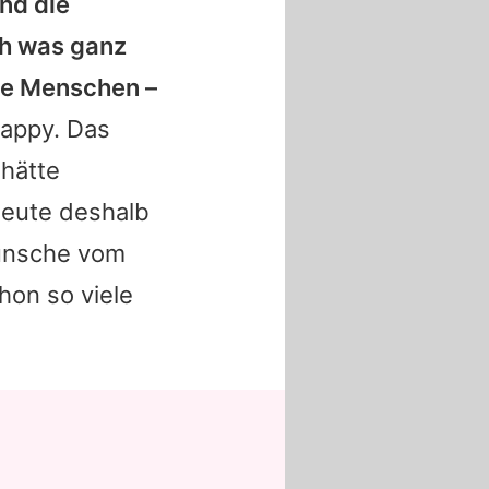
und die
ich was ganz
ele Menschen –
happy. Das
 hätte
heute deshalb
wünsche vom
on so viele