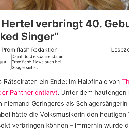
Datenschutzerklärung
 Hertel verbringt 40. Geb
Nutzungsbedingungen
ked Singer"
Utiq verwalten
-
Promiflash Redaktion
Leseze
Damit du die spannendsten
Promiflash-News auch bei
Google siehst.
s Rätselraten ein Ende: Im Halbfinale von
T
der Panther entlarvt
. Unter dem hautengen
ch niemand Geringeres als Schlagersängeri
bei hätte die Volksmusikerin den heutigen 
ekt verbringen können – immerhin wurde d