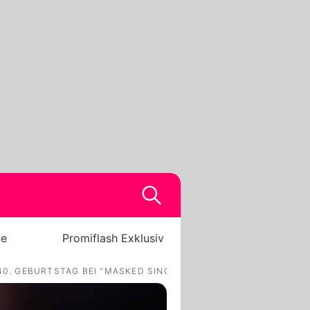
be
Promiflash Exklusiv
40. GEBURTSTAG BEI "MASKED SINGER"