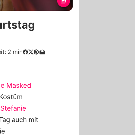
urtstag
it:
2
min
he Masked
 Kostüm
n
Stefanie
Tag auch mit
ie