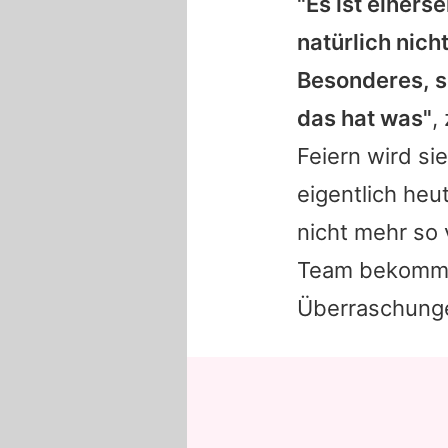
"Es ist einerse
natürlich nich
Besonderes, se
das hat was"
,
Feiern wird si
eigentlich he
nicht mehr so
Team bekommen
Überraschungen