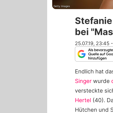
Getty Images
Stefanie
bei "Mas
25.07.19, 23:45
Endlich hat da
Singer
wurde
versteckte si
Hertel
(40). Da
Hütchen und S