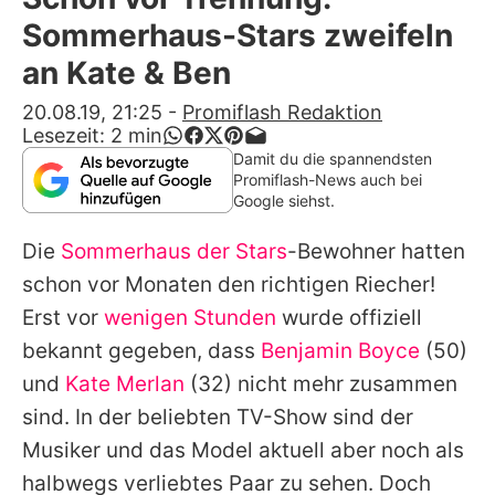
Alle Themen auf Promiflash
Sommerhaus-Stars zweifeln
Jobs
an Kate & Ben
App runterladen
20.08.19, 21:25
-
Promiflash Redaktion
Lesezeit:
2
min
Team
Damit du die spannendsten
Promiflash-News auch bei
Redaktionelle Richtlinien
Google siehst.
Die
Sommerhaus der Stars
-Bewohner hatten
Impressum
schon vor Monaten den richtigen Riecher!
Datenschutzerklärung
Erst vor
wenigen Stunden
wurde offiziell
Nutzungsbedingungen
bekannt gegeben, dass
Benjamin Boyce
(50)
und
Kate Merlan
(32) nicht mehr zusammen
Utiq verwalten
sind. In der beliebten TV-Show sind der
Musiker und das Model aktuell aber noch als
halbwegs verliebtes Paar zu sehen. Doch