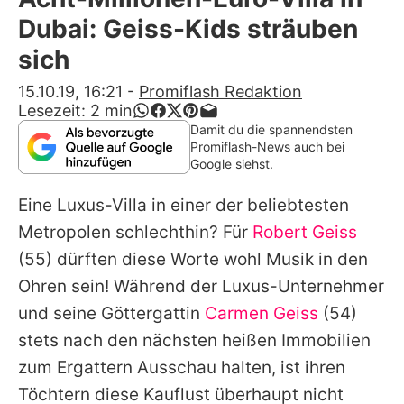
Alle Themen auf Promiflash
Dubai: Geiss-Kids sträuben
Jobs
sich
App runterladen
15.10.19, 16:21
-
Promiflash Redaktion
Lesezeit:
2
min
Team
Damit du die spannendsten
Promiflash-News auch bei
Redaktionelle Richtlinien
Google siehst.
Eine Luxus-Villa in einer der beliebtesten
Impressum
Metropolen schlechthin? Für
Robert Geiss
Datenschutzerklärung
(55) dürften diese Worte wohl Musik in den
Nutzungsbedingungen
Ohren sein! Während der Luxus-Unternehmer
und seine Göttergattin
Carmen Geiss
(54)
Utiq verwalten
stets nach den nächsten heißen Immobilien
zum Ergattern Ausschau halten, ist ihren
Töchtern diese Kauflust überhaupt nicht