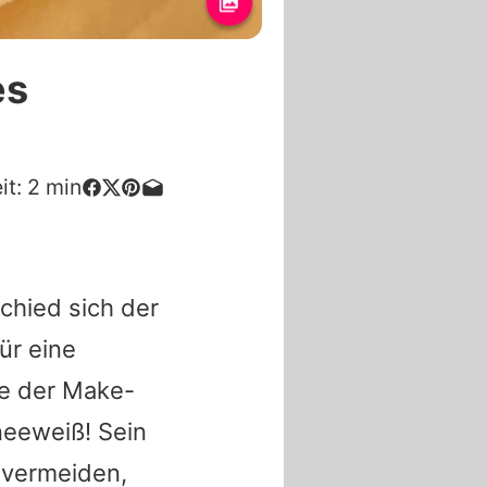
es
it:
2
min
chied sich der
ür eine
te
der Make-
neeweiß! Sein
 vermeiden,