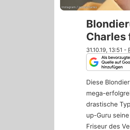
Instagram / jamescharles
Blondie
Charles 
31.10.19, 13:51
-
Diese Blondier
mega-erfolgre
drastische Ty
up-Guru
seine 
Friseur des V