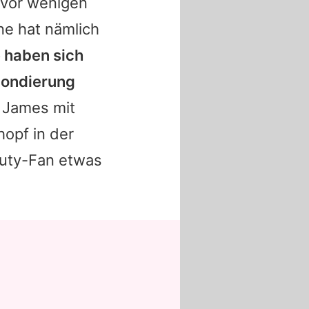
 vor wenigen
ne hat nämlich
 haben sich
Blondierung
e
James
mit
hopf in der
auty-Fan etwas