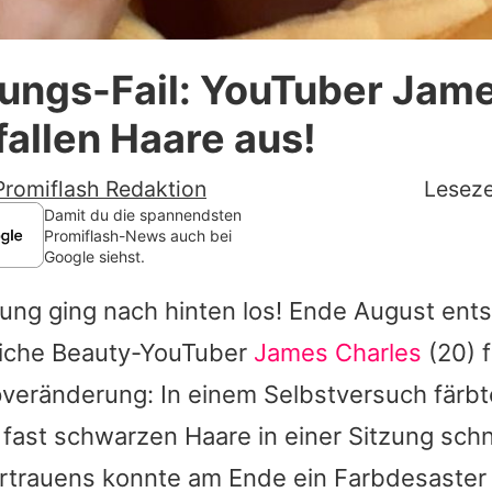
Datenschutzerklärung
rungs-Fail: YouTuber Jam
Nutzungsbedingungen
fallen Haare aus!
Utiq verwalten
Promiflash Redaktion
Leseze
Damit du die spannendsten
Promiflash-News auch bei
Google siehst.
ung ging nach hinten los! Ende August ents
iche Beauty-YouTuber
James Charles
(20) f
pveränderung: In einem Selbstversuch färb
fast schwarzen Haare in einer Sitzung sch
ertrauens konnte am Ende ein Farbdesaster