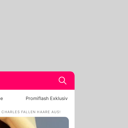
be
Promiflash Exklusiv
 CHARLES FALLEN HAARE AUS!