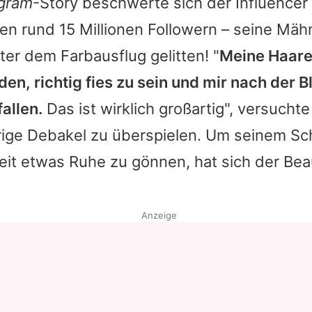
agram
-Story beschwerte sich der Influencer
en rund 15 Millionen Followern – seine Mäh
er dem Farbausflug gelitten! "
Meine Haare
en, richtig fies zu sein und mir nach der 
allen.
Das ist wirklich großartig", versucht
rige Debakel zu überspielen. Um seinem Sc
t etwas Ruhe zu gönnen, hat sich der Be
Anzeige