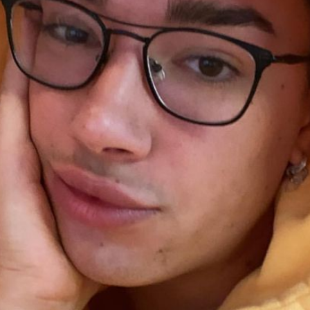
Filme & Serien
Lifestyle
Familie & Liebe
Promiflash Exklusiv
Alle Themen auf Promiflash
Jobs
App runterladen
Team
Redaktionelle Richtlinien
Impressum