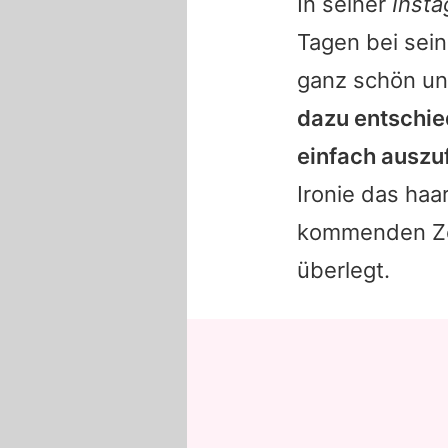
In seiner
Inst
Tagen bei sein
ganz schön unt
dazu entschied
einfach auszuf
Ironie das haa
kommenden Zei
überlegt.