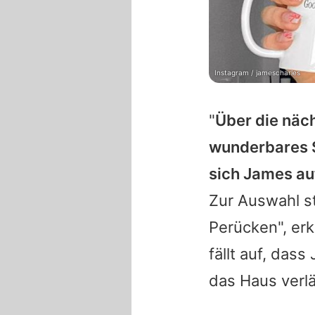
Instagram / jamescharles
"
Über die näch
wunderbares S
sich
James
au
Zur Auswahl s
Perücken", erkl
fällt auf, dass
das Haus verlä