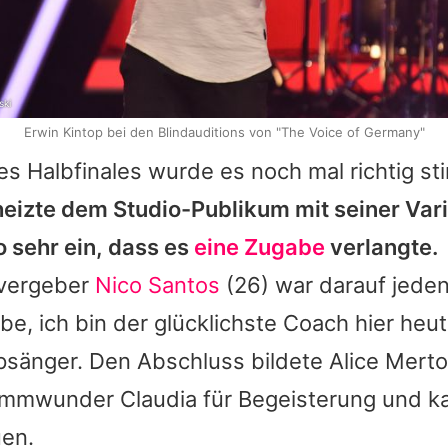
ski
Erwin Kintop bei den Blindauditions von "The Voice of Germany"
s Halbfinales wurde es noch mal richtig st
heizte dem Studio-Publikum mit seiner Var
so sehr ein, dass es
eine Zugabe
verlangte.
vergeber
Nico Santos
(26) war darauf jedenf
aube, ich bin der glücklichste Coach hier heu
psänger. Den Abschluss bildete
Alice Mert
timmwunder Claudia für Begeisterung und ka
uen.