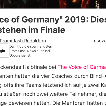
Datenschutzerklärung
ce of Germany" 2019: Die
Nutzungsbedingungen
stehen im Finale
Utiq verwalten
Promiflash Redaktion
Leseze
Damit du die spannendsten
Promiflash-News auch bei
Google siehst.
ackendes Halbfinale bei
The Voice of Germ
enten hatten die vier Coaches durch Blind-
g-offs ihre Teams letztendlich auf je zwei 
u stießen noch zwei weitere Teilnehmer, die
e bewiesen hatten. Die Mentoren hatten 