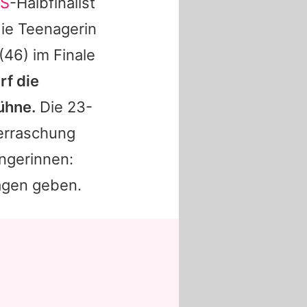
S
-Halbfinalist
ie Teenagerin
(46) im Finale
rf die
ühne.
Die 23-
berraschung
ngerinnen:
agen geben.