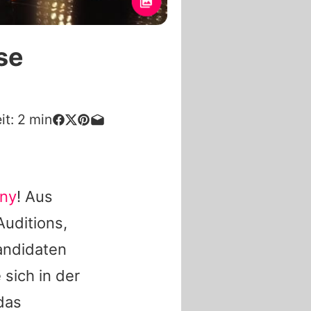
se
it:
2
min
any
! Aus
Auditions,
Kandidaten
 sich in der
das