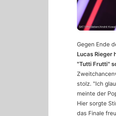
SAT.1/ProSieben/André Kowal
Gegen Ende de
Lucas Rieger 
"Tutti Frutti" 
Zweitchancen
stolz. "Ich gl
meinte der Po
Hier sorgte S
das Finale fre