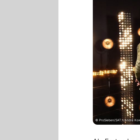
© ProSieben/SAT.1/André Kow