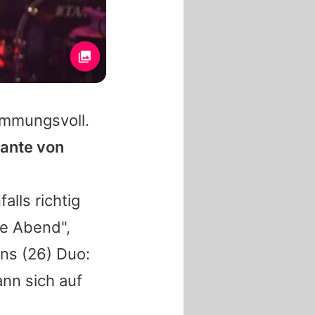
immungsvoll.
iante von
alls richtig
te Abend",
ons
(26) Duo:
nn sich auf