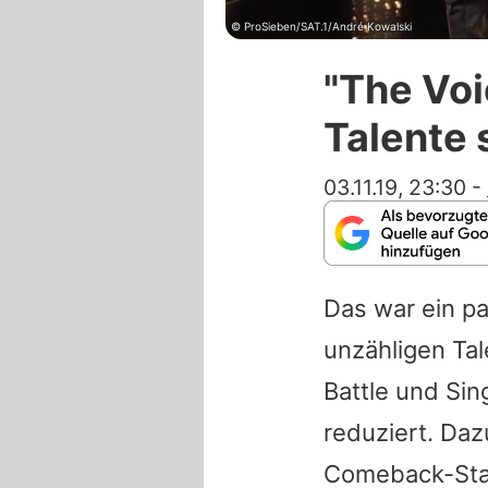
© ProSieben/SAT.1/André Kowalski
"The Voi
Talente 
03.11.19, 23:30
-
Das war ein p
unzähligen Tal
Battle und Sin
reduziert. Daz
Comeback-Stag