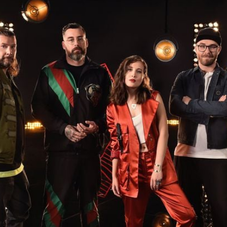
Filme & Serien
Lifestyle
Familie & Liebe
Promiflash Exklusiv
Alle Themen auf Promiflash
Jobs
App runterladen
Team
Redaktionelle Richtlinien
Impressum