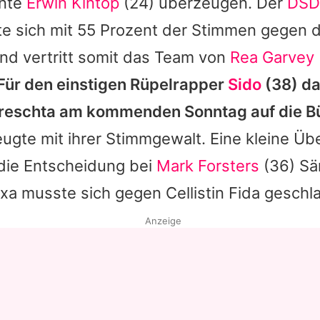
nnte
Erwin Kintop
(24) überzeugen. Der
DSD
te sich mit 55 Prozent der Stimmen gegen d
nd vertritt somit das Team von
Rea Garvey
Für den einstigen Rüpelrapper
Sido
(38) da
Freschta am kommenden Sonntag auf die B
ugte mit ihrer Stimmgewalt. Eine kleine Ü
die Entscheidung bei
Mark Forsters
(36) Sä
a musste sich gegen Cellistin Fida geschl
Anzeige