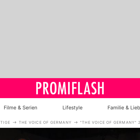
Filme & Serien
Lifestyle
Familie & Lie
TIGE
THE VOICE OF GERMANY
"THE VOICE OF GERMANY" 2
Royals
Stars