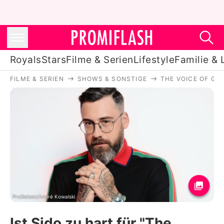
Royals
Stars
Filme & Serien
Lifestyle
Familie & 
FILME & SERIEN
SHOWS & SONSTIGE
THE VOICE OF GE
Royals
Stars
Filme & Serien
Lifestyle
Familie & Liebe
Promiflash Exklusiv
ProSieben/André Kowalski
Ist Sido zu hart für "The