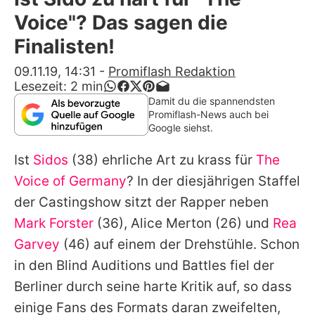
Alle Themen auf Promiflash
Voice"? Das sagen die
Jobs
Finalisten!
App runterladen
09.11.19, 14:31
-
Promiflash Redaktion
Lesezeit:
2
min
Team
Damit du die spannendsten
Promiflash-News auch bei
Redaktionelle Richtlinien
Google siehst.
Ist
Sidos
(38) ehrliche Art zu krass für
The
Impressum
Voice of Germany
? In der diesjährigen Staffel
Datenschutzerklärung
der Castingshow sitzt der Rapper neben
Nutzungsbedingungen
Mark Forster
(36),
Alice Merton
(26) und
Rea
Garvey
(46) auf einem der Drehstühle. Schon
Utiq verwalten
in den Blind Auditions und Battles fiel der
Berliner durch seine harte Kritik auf, so dass
einige Fans des Formats daran zweifelten,