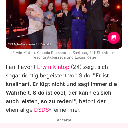
SAT.1/ProSieben/André Kowalsk
Erwin Kintop, Claudia Emmanuela Santoso, Fidi Steinbeck,
Freschta Akbarzada und Lucas Rieger
Fan-Favorit
Erwin Kintop
(24) zeigt sich
sogar richtig begeistert von
Sido
:
"Er ist
knallhart. Er lügt nicht und sagt immer die
Wahrheit.
Sido
ist cool, der kann es sich
auch leisten, so zu reden!"
, betont der
ehemalige
DSDS
-Teilnehmer.
Anzeige