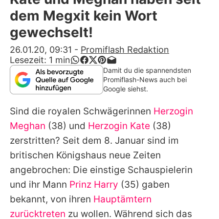
Alle Themen auf Promiflash
dem Megxit kein Wort
Jobs
gewechselt!
App runterladen
26.01.20, 09:31
-
Promiflash Redaktion
Lesezeit:
1
min
Team
Damit du die spannendsten
Promiflash-News auch bei
Redaktionelle Richtlinien
Google siehst.
Sind die royalen Schwägerinnen
Herzogin
Impressum
Meghan
(38) und
Herzogin Kate
(38)
Datenschutzerklärung
zerstritten? Seit dem 8. Januar sind im
Nutzungsbedingungen
britischen Königshaus neue Zeiten
angebrochen: Die einstige Schauspielerin
Utiq verwalten
und ihr Mann
Prinz Harry
(35) gaben
bekannt, von ihren
Hauptämtern
zurücktreten
zu wollen. Während sich das