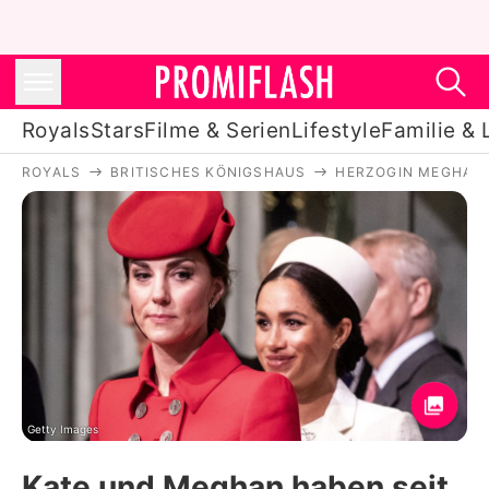
Royals
Stars
Filme & Serien
Lifestyle
Familie & 
ROYALS
BRITISCHES KÖNIGSHAUS
HERZOGIN MEGHAN
Royals
Stars
Filme & Serien
Lifestyle
Familie & Liebe
Promiflash Exklusiv
Getty Images
Kate und Meghan haben seit