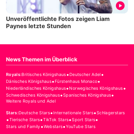
Unveröffentlichte Fotos zeigen Liam
Paynes letzte Stunden
News Themen im Überblick
•
•
Royals
:
Britisches Königshaus
Deutscher Adel
•
•
Dänisches Königshaus
Fürstenhaus Monaco
•
•
Niederländisches Königshaus
Norwegisches Königshaus
•
•
Schwedisches Königshaus
Spanisches Königshaus
Weitere Royals und Adel
•
•
Stars
:
Deutsche Stars
Internationale Stars
Schlagerstars
•
•
•
•
Tierische Stars
TikTok Stars
Sport Stars
•
•
Stars und Family
Webstars
YouTube Stars