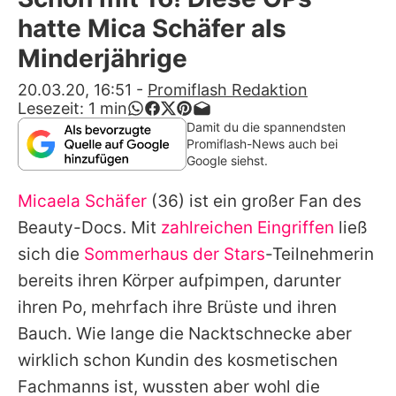
Alle Themen auf Promiflash
hatte Mica Schäfer als
Jobs
Minderjährige
App runterladen
20.03.20, 16:51
-
Promiflash Redaktion
Lesezeit:
1
min
Team
Damit du die spannendsten
Promiflash-News auch bei
Redaktionelle Richtlinien
Google siehst.
Micaela Schäfer
(36) ist ein großer Fan des
Impressum
Beauty-Docs. Mit
zahlreichen Eingriffen
ließ
Datenschutzerklärung
sich die
Sommerhaus der Stars
-Teilnehmerin
Nutzungsbedingungen
bereits ihren Körper aufpimpen, darunter
ihren Po, mehrfach ihre Brüste und ihren
Utiq verwalten
Bauch. Wie lange die Nacktschnecke aber
wirklich schon Kundin des kosmetischen
Fachmanns ist, wussten aber wohl die