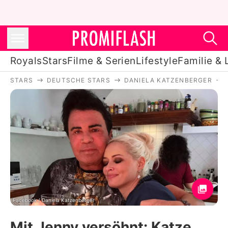
Royals
Stars
Filme & Serien
Lifestyle
Familie & 
STARS
DEUTSCHE STARS
DANIELA KATZENBERGER
Royals
Stars
Filme & Serien
Lifestyle
Familie & Liebe
Promiflash Exklusiv
Facebook / Daniela Katzenberger
Mit Jenny versöhnt: Katze