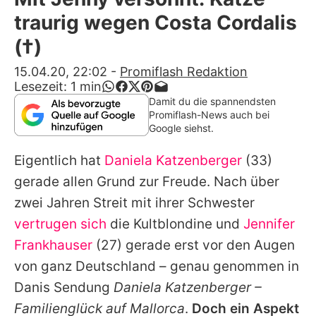
Alle Themen auf Promiflash
traurig wegen Costa Cordalis
Jobs
(†)
App runterladen
15.04.20, 22:02
-
Promiflash Redaktion
Lesezeit:
1
min
Team
Damit du die spannendsten
Promiflash-News auch bei
Redaktionelle Richtlinien
Google siehst.
Eigentlich hat
Daniela Katzenberger
(33)
Impressum
gerade allen Grund zur Freude. Nach über
Datenschutzerklärung
zwei Jahren Streit mit ihrer Schwester
Nutzungsbedingungen
vertrugen sich
die Kultblondine und
Jennifer
Frankhauser
(27) gerade erst vor den Augen
Utiq verwalten
von ganz Deutschland – genau genommen in
Danis Sendung
Daniela Katzenberger –
Familienglück auf Mallorca
.
Doch ein Aspekt