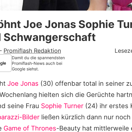
Datenschutzerklärung
öhnt Joe Jonas Sophie Tu
Nutzungsbedingungen
 Schwangerschaft
Utiq verwalten
-
Promiflash Redaktion
Leseze
Damit du die spannendsten
Promiflash-News auch bei
Google siehst.
eht
Joe Jonas
(30) offenbar total in seiner 
. Wochenlang hielten sich die Gerüchte hart
nd seine Frau
Sophie Turner
(24) ihr erstes
arazzi-Bilder
ließen kürzlich dann nur noc
ie
Game of Thrones
-Beauty hat mittlerweile