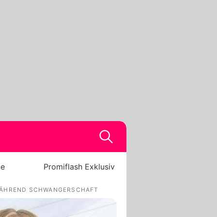
be
Promiflash Exklusiv
 WÄHREND SCHWANGERSCHAFT