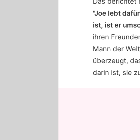
Das berichtet
"Joe lebt dafü
ist, ist er ums
ihren Freunde
Mann der Welt 
überzeugt, das
darin ist, sie 