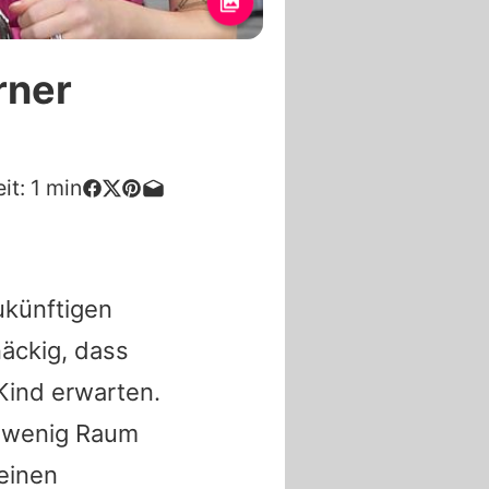
rner
it:
1
min
zukünftigen
näckig, dass
 Kind erwarten.
h wenig Raum
 einen