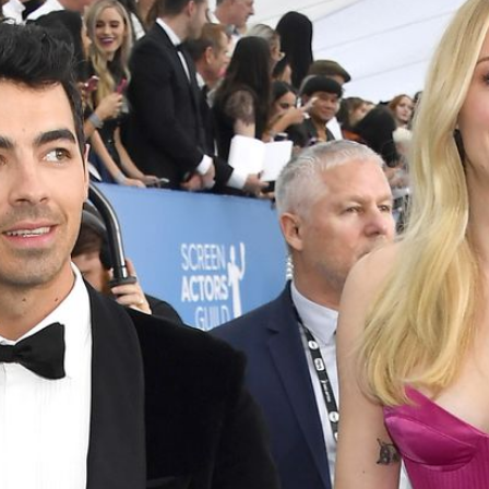
Filme & Serien
Lifestyle
Familie & Liebe
Promiflash Exklusiv
Alle Themen auf Promiflash
Jobs
App runterladen
Team
Redaktionelle Richtlinien
Impressum