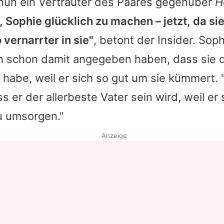
 nun ein Vertrauter des Paares gegenüber
H
r,
Sophie
glücklich zu machen – jetzt, da s
o vernarrter in sie"
, betont der Insider.
Soph
n schon damit angegeben haben, dass sie d
habe, weil er sich so gut um sie kümmert. "
s er der allerbeste Vater sein wird, weil er
zu umsorgen."
Anzeige