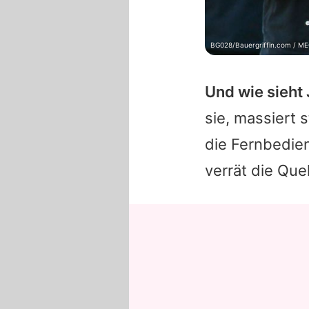
BG028/Bauergriffin.com / M
Und wie sieht
sie, massiert 
die Fernbedien
verrät die Quel