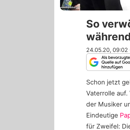
Getty Images
So verw
während
24.05.20, 09:02
Schon jetzt g
Vaterrolle auf
der Musiker u
Eindeutige
Pap
für Zweifel: D