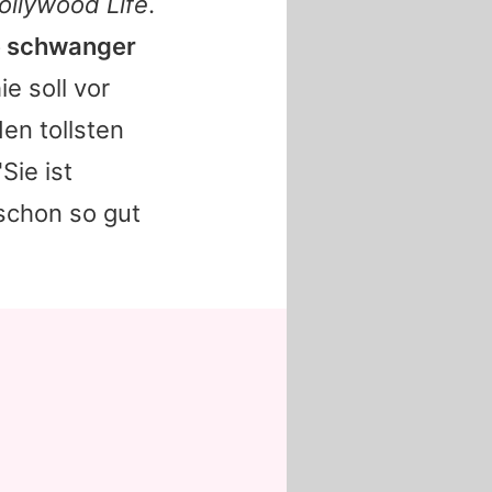
ollywood Life
.
ie schwanger
ie
soll vor
en tollsten
Sie ist
 schon so gut