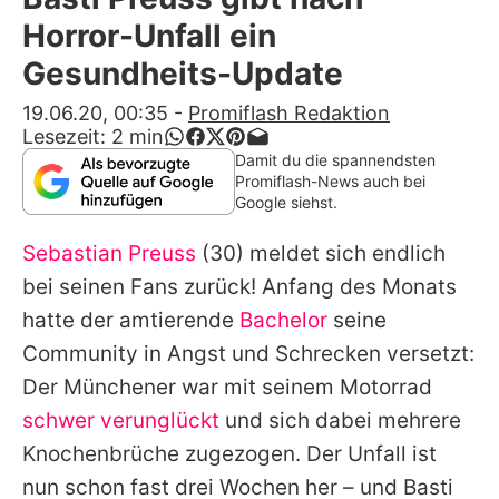
Alle Themen auf Promiflash
Horror-Unfall ein
Jobs
Gesundheits-Update
App runterladen
19.06.20, 00:35
-
Promiflash Redaktion
Lesezeit:
2
min
Team
Damit du die spannendsten
Promiflash-News auch bei
Redaktionelle Richtlinien
Google siehst.
Sebastian Preuss
(30) meldet sich endlich
Impressum
bei seinen Fans zurück! Anfang des Monats
Datenschutzerklärung
hatte der amtierende
Bachelor
seine
Nutzungsbedingungen
Community in Angst und Schrecken versetzt:
Der Münchener war mit seinem Motorrad
Utiq verwalten
schwer verunglückt
und sich dabei mehrere
Knochenbrüche zugezogen. Der Unfall ist
nun schon fast drei Wochen her – und Basti