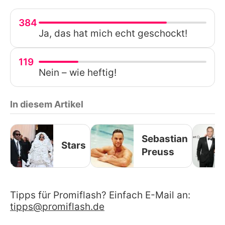
384
Ja, das hat mich echt geschockt!
119
Nein – wie heftig!
In diesem Artikel
Sebastian
Stars
Preuss
Tipps für Promiflash? Einfach E-Mail an:
tipps@promiflash.de