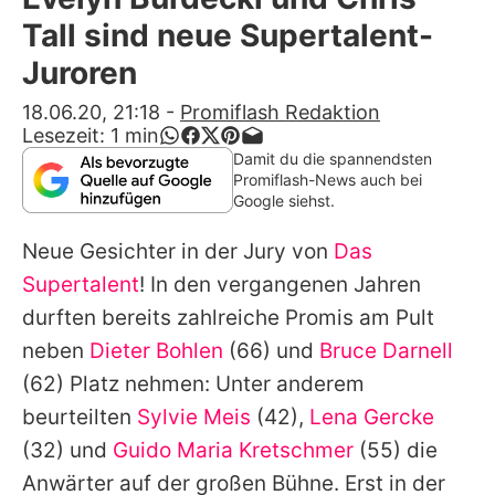
Alle Themen auf Promiflash
Tall sind neue Supertalent-
Jobs
Juroren
App runterladen
18.06.20, 21:18
-
Promiflash Redaktion
Lesezeit:
1
min
Team
Damit du die spannendsten
Promiflash-News auch bei
Redaktionelle Richtlinien
Google siehst.
Neue Gesichter in der Jury von
Das
Impressum
Supertalent
! In den vergangenen Jahren
Datenschutzerklärung
durften bereits zahlreiche Promis am Pult
Nutzungsbedingungen
neben
Dieter Bohlen
(66) und
Bruce Darnell
(62) Platz nehmen: Unter anderem
Utiq verwalten
beurteilten
Sylvie Meis
(42),
Lena Gercke
(32) und
Guido Maria Kretschmer
(55) die
Anwärter auf der großen Bühne. Erst in der