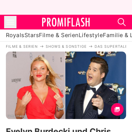
Royals
Stars
Filme & Serien
Lifestyle
Familie & 
FILME & SERIEN
SHOWS & SONSTIGE
DAS SUPERTALEN
Royals
Stars
Filme & Serien
Lifestyle
Familie & Liebe
Promiflash Exklusiv
Getty Images
Evelyn Burdecki und Chris