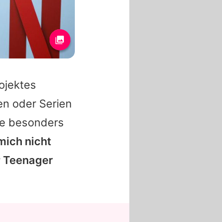
rojektes
en oder Serien
he besonders
mich nicht
ür Teenager