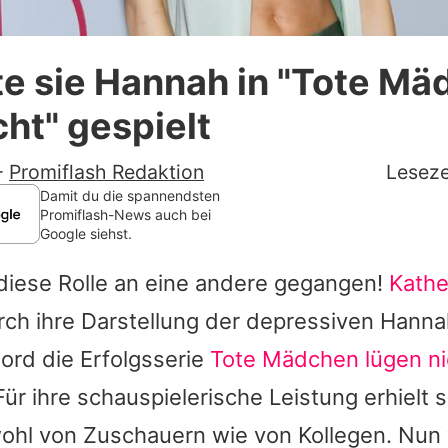
Datenschutzerklärung
te sie Hannah in "Tote M
Nutzungsbedingungen
cht" gespielt
Utiq verwalten
-
Promiflash Redaktion
Leseze
Damit du die spannendsten
Promiflash-News auch bei
Google siehst.
diese Rolle an eine andere gegangen!
Kathe
rch ihre Darstellung der depressiven Hanna
ord die Erfolgsserie
Tote Mädchen lügen ni
ür ihre schauspielerische Leistung erhielt si
ohl von Zuschauern wie von Kollegen. Nun