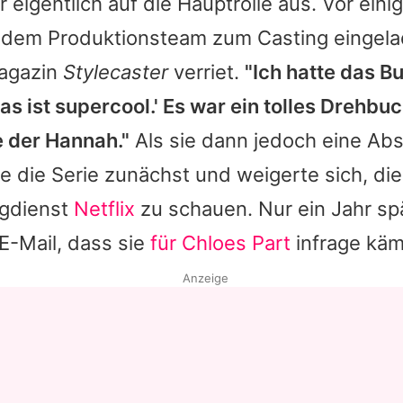
r eigentlich auf die Hauptrolle aus. Vor ein
 dem Produktionsteam zum Casting eingelad
agazin
Stylecaster
verriet.
"Ich hatte das B
as ist supercool.' Es war ein tolles Drehbu
le der Hannah."
Als sie dann jedoch eine Ab
ie die Serie zunächst und weigerte sich, di
ngdienst
Netflix
zu schauen. Nur ein Jahr spä
E-Mail, dass sie
für Chloes Part
infrage käm
Anzeige