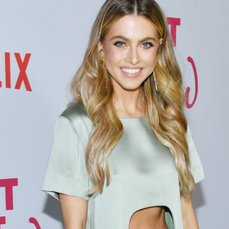
Filme & Serien
Lifestyle
Familie & Liebe
Promiflash Exklusiv
Alle Themen auf Promiflash
Jobs
App runterladen
Team
Redaktionelle Richtlinien
Impressum