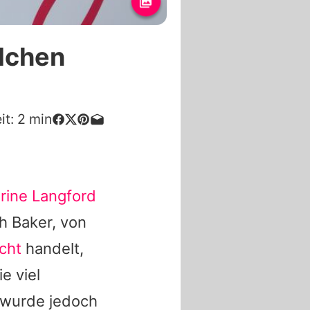
ädchen
it:
2
min
rine Langford
h Baker, von
cht
handelt,
e viel
 wurde jedoch