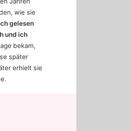
igen Jahren
en, wie sie
uch gelesen
ch und ich
sage bekam,
ese später
ter erhielt sie
e.