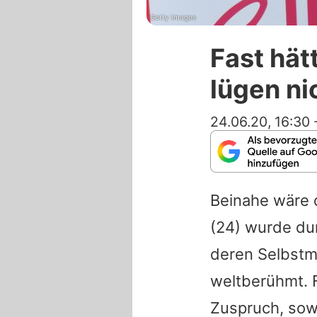
Getty Images
Fast hät
lügen ni
24.06.20, 16:30
Beinahe wäre 
(24) wurde du
deren Selbstm
weltberühmt. F
Zuspruch, sow