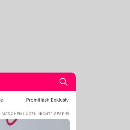
be
Promiflash Exklusiv
E MÄDCHEN LÜGEN NICHT" GESPIELT