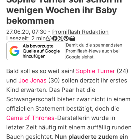
Alle Themen auf Promiflash
wenigen Wochen ihr Baby
Jobs
bekommen
App runterladen
27.06.20, 07:30
-
Promiflash Redaktion
Lesezeit:
2
min
Team
Damit du die spannendsten
Promiflash-News auch bei
Redaktionelle Richtlinien
Google siehst.
Bald soll es so weit sein!
Sophie Turner
(24)
Impressum
und
Joe Jonas
(30) sollen derzeit ihr erstes
Datenschutzerklärung
Kind erwarten. Das Paar hat die
Nutzungsbedingungen
Schwangerschaft bisher zwar nicht in einem
offiziellen Statement bestätigt, doch die
Utiq verwalten
Game of Thrones
-Darstellerin wurde in
letzter Zeit häufig mit einem auffällig runden
Bauch gesichtet.
Nun plauderte zudem ein