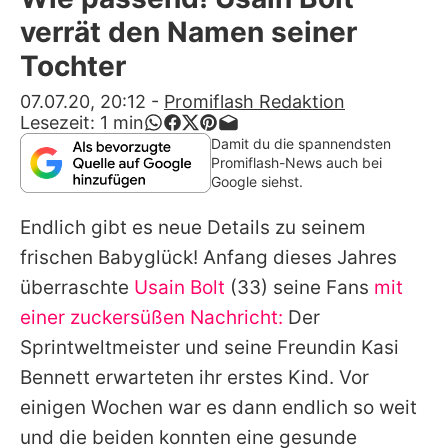
Alle Themen auf Promiflash
verrät den Namen seiner
Jobs
Tochter
App runterladen
07.07.20, 20:12
-
Promiflash Redaktion
Lesezeit:
1
min
Team
Damit du die spannendsten
Promiflash-News auch bei
Redaktionelle Richtlinien
Google siehst.
Endlich gibt es neue Details zu seinem
Impressum
frischen Babyglück! Anfang dieses Jahres
Datenschutzerklärung
überraschte
Usain Bolt
(33) seine Fans
mit
Nutzungsbedingungen
einer zuckersüßen Nachricht:
Der
Sprintweltmeister und seine Freundin Kasi
Utiq verwalten
Bennett erwarteten ihr erstes Kind. Vor
einigen Wochen war es dann endlich so weit
und die beiden konnten eine gesunde