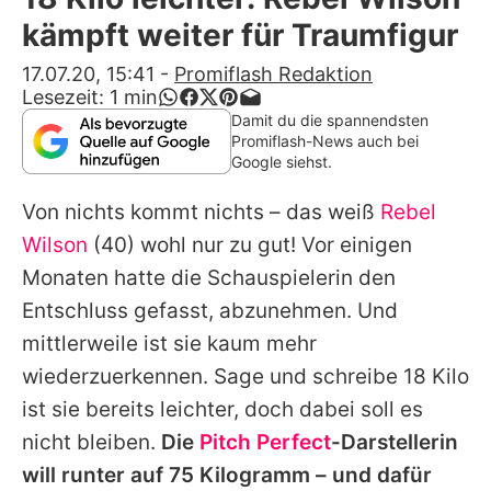
Alle Themen auf Promiflash
kämpft weiter für Traumfigur
Jobs
17.07.20, 15:41
-
Promiflash Redaktion
Lesezeit:
1
min
App runterladen
Damit du die spannendsten
Promiflash-News auch bei
Team
Google siehst.
Redaktionelle Richtlinien
Von nichts kommt nichts – das weiß
Rebel
Wilson
(40) wohl nur zu gut! Vor einigen
Impressum
Monaten hatte die Schauspielerin den
Datenschutzerklärung
Entschluss gefasst, abzunehmen. Und
mittlerweile ist sie kaum mehr
Nutzungsbedingungen
wiederzuerkennen. Sage und schreibe 18 Kilo
Utiq verwalten
ist sie bereits leichter, doch dabei soll es
nicht bleiben.
Die
Pitch Perfect
-Darstellerin
will runter auf 75 Kilogramm – und dafür