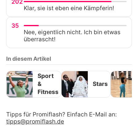
202
Klar, sie ist eben eine Kämpferin!
35
Nee, eigentlich nicht. Ich bin etwas
überrascht!
In diesem Artikel
Sport
&
Stars
Fitness
Tipps für Promiflash? Einfach E-Mail an:
tipps@promiflash.de