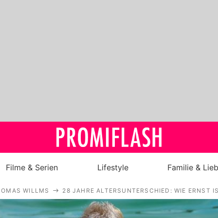
Filme & Serien
Lifestyle
Familie & Lie
HOMAS WILLMS
28 JAHRE ALTERSUNTERSCHIED: WIE ERNST I
Royals
Stars