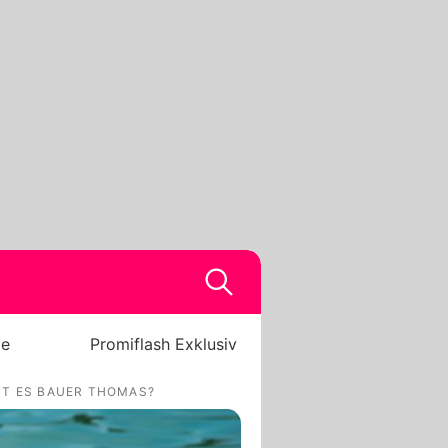
be
Promiflash Exklusiv
ST ES BAUER THOMAS?