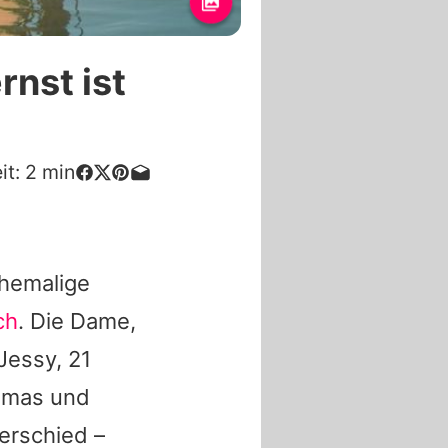
rnst ist
it:
2
min
ehemalige
ch
. Die Dame,
Jessy
, 21
homas und
erschied –