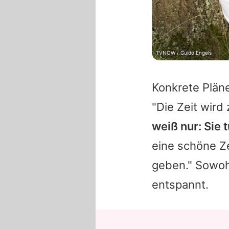
TVNOW / Guido Engels
Konkrete Pläne
"Die Zeit wird 
weiß nur: Sie t
eine schöne Ze
geben." Sowohl
entspannt.