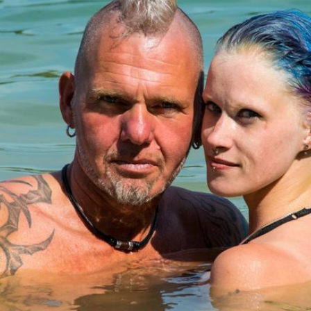
Filme & Serien
Lifestyle
Familie & Liebe
Promiflash Exklusiv
Alle Themen auf Promiflash
Jobs
App runterladen
Team
Redaktionelle Richtlinien
Impressum