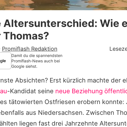
Datenschutzerklärung
 Altersunterschied: Wie e
Nutzungsbedingungen
r Thomas?
Utiq verwalten
-
Promiflash Redaktion
Leseze
Damit du die spannendsten
Promiflash-News auch bei
Google siehst.
nste Absichten? Erst kürzlich machte der 
rau
-Kandidat seine
neue Beziehung öffentli
des tätowierten Ostfriesen erobern konnte:
 ebenfalls aus Niedersachsen. Zwischen T
hlten liegen fast drei Jahrzehnte Altersunt