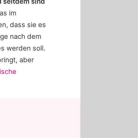
d seitdem sind
as im
en, dass sie es
Tage nach dem
s werden soll.
ringt, aber
ische